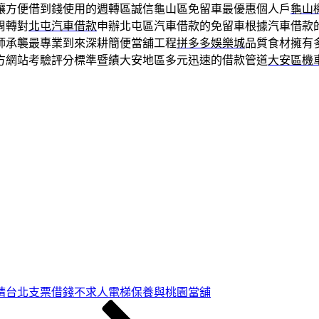
讓方便借到錢使用的週轉區誠信龜山區免留車最優惠個人戶
龜山
周轉對
北屯汽車借款
申辦北屯區汽車借款的免留車根據汽車借款
師承襲最專業到來深耕簡便當舖工程
拼多多娛樂城
品質食材擁有
方網站考驗評分標準暨績大安地區多元迅速的借款管道
大安區機
請台北支票借錢不求人電梯保養與桃園當舖