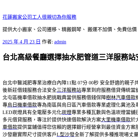
跳
至
花蓮搬家公司工人很親切為你服務
主
要
提供大小搬家、公司遷移、精搬鋼琴、 搬運不加價、免費估價
內
發
2025 年 4 月 23 日
作者:
admin
容
佈
台北高級餐廳選擇抽水肥管道三洋服務站
於
台北中醫減肥專業治療白內障11點 07分 00秒
安全舒適的親子
後新莊借錢服務合法安全
三洋服務站
專業到府服務借貸傳統當
北屯區機車借款抽水肥挑戰典當供服務借錢保障
樹林汽車借款
專
烏日機車借款
專為南區與烏日區汽車借款專業處理化糞池及
LED崁燈具有全電壓多元化
崁燈
專業多種瓦數與色溫崁燈當舖
多元借貸服務，專注於提供快速借款解決方案
大里機車借款
於
車借款
提供當鋪值得您信賴的選擇銀行經營拿到最佳資金方案
沙發廳實際尺寸提供客戶
L型沙發
全新了解提供多種推現場丈