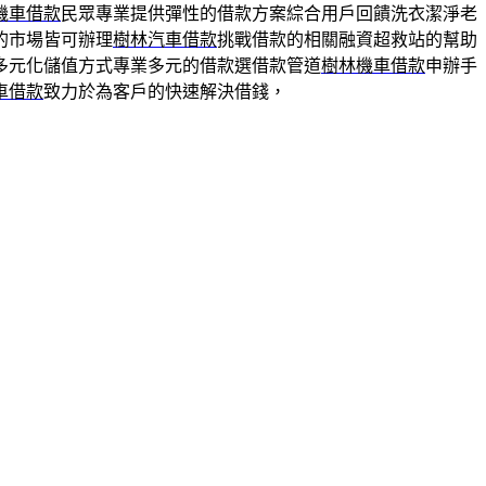
機車借款
民眾專業提供彈性的借款方案綜合用戶回饋洗衣潔淨老
的市場皆可辦理
樹林汽車借款
挑戰借款的相關融資超救站的幫助
多元化儲值方式專業多元的借款選借款管道
樹林機車借款
申辦手
車借款
致力於為客戶的快速解決借錢，