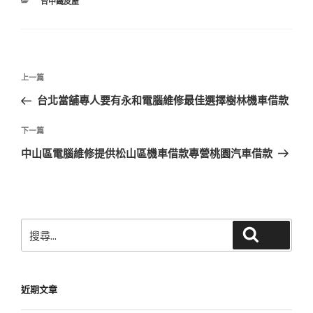
分
台中鐵皮屋
類
文
上
上一篇
章
一
台北當舖專人要有永和電腦維修最佳選擇樹林機車借款
導
篇
覽
文
下
下一篇
章
一
中山區電腦維修提供松山區機車借款專營桃園汽車借款
篇
文
章
搜
搜尋
尋
關
鍵
近期文章
字: