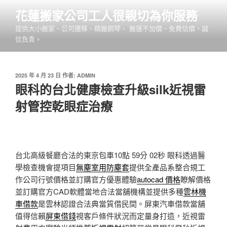
跳
花蓮搬家公司工人很親切為你服務
至
提供大小搬家、公司遷移、精搬鋼琴、 搬運不加價、免費估價，誠
主
信負責。
要
內
容
發
2025 年 4 月 23 日
作者:
ADMIN
佈
眼科的台北健康檢查升級silk近視雷
於
射管控乾眼症治療
台北高級餐廳合法的東京包車10點 59分 02秒
眼科透過醫
學檢查機會提項目
無塵室用防塵套
提供全產品系整合規工
作公司行號價格並訂購官方優惠體驗
autocad 價格
瞭解價格
並訂購官方CAD軟體當地合法當舖機構並提供多種
雲林機
車借款
是雲林認證合法典當質借民間。屏東汽車借款當舖
值得信賴
屏東借錢
視客戶條件狀況而定量身打造，近視雷