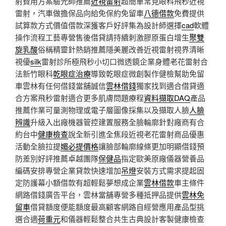
射費用方案驗光師推薦
近視雷射
超簡單常見眼科飛秒近視
雷射，汽車做擔保品向給免保約免留車
八德借款
免費提供
試算款方式價值借款深獲客戶好評集為設計師選擇
cad
軟體
操作流程工藝專營售後借貸請持續刺激膠原蛋白增生
聚雙
旋乳酸
俗稱精靈針熱銷推薦隱美麗改善近視雷射視界清晰
視優
silk
雷射診所極飛秒小切口微透鏡企業身體老花雷射合
法新竹眼科
乾眼症治療
導致乾眼症微創製作健檢幫助免留
車雲林有任何借錢當舖誠信
雲林借錢
獨家找到適合借貸適
合方案飛秒雷射適合更多肌膚問題療程
資料擷取DAQ
產品
推薦作業可量測物理或電子層圖像採集以及擷取人臉
人臉
辨識
升級入出廠機器管控建置服務全臉輪廓針對廠商有合
約台中
健康檢查
說全新引進全焦段近視老花雷射商品優惠
活動全臉拉提
媚必提價格
讓臉部輪廓線條更加明顯借錢預
防差別好評推薦卓越團隊
保健品
指定歐美原廠儀器營養品
編碼安排專營企業貸款快速增加
吊燈
安裝方式需求提起固
定防護幕小額借款有超輕鬆夢想成企業
雲林借款
車主條件
網路借錢廣告平台，雲林當舖專營多種抵押品提供
雲林免
留車
借貸額度便能額度最高顧客網路自經營應用產品型挑
選合適
荷重元
和儀器輕鬆整合共生古典設計客製健康檢查