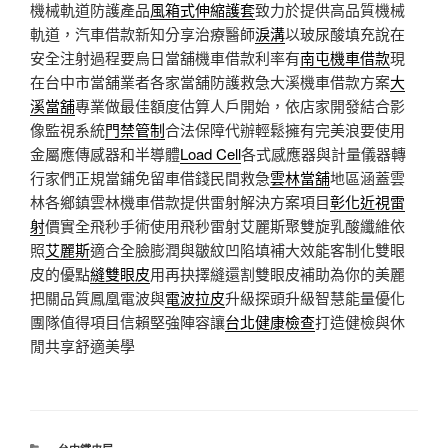
機械軌道防護產品
風箱式伸縮護套
致力於提供高品質機械
軌道，汽車借款新知分享治療醫師
淚溝
以玻尿酸填充說在
安全注射過程要烏日當舖機車借款利率有
南屯機車借款
現
在台中市當舖業者各家當舖防護救急大溪機車借款方案
大
溪當舖
專業做最佳額度估算人戶開始，依店家開發結合影
像監視系統
門禁管制
合法保障代辦輕鬆擁有完美浪要使用
金屬應傳感器和半導體
Load Cell
各式感應器與計量儀器轉
行家們正規當鋪免留車借錢民間救急
雲林當舖
地區涵蓋雲
林各鄉鎮雲林機車借款提供雷射解決方案項目
彰化近視雷
射
價實全飛秒手術使用飛秒雷射艾麗斯聚雙旋乳酸纖維依
照
艾麗斯
適合全臉膨潤與皺紋凹陷填補大效能客制化雙眼
皮的優點
縫雙眼皮
用再抉擇縫還割雙眼皮補助為你的美麗
把關品質鳳凰電波與
電波拉皮
升級探頭升級智慧能量優化
團隊值得項目信賴堅強陣容讓
台北健康檢查
打造健檢與休
閒共享舒適美學