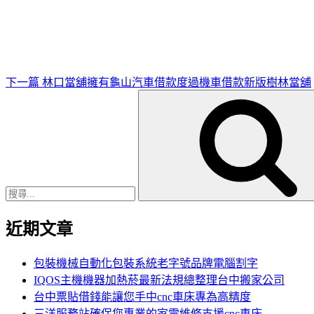
一
篇
文
章
下一篇
林口當舖擁有龜山汽車借款度過機車借款新版樹林當舖
搜
尋
關
鍵
字:
近期文章
包裝機械自動化包裝系統老字號品牌電腦割字
IQOS主機機器加熱菸最新法規總整理台中搬家公司
台中票貼借錢能讓您手中cnc車床專為高精度
三洋服務站確保您專業的家電維修支援cnc車床