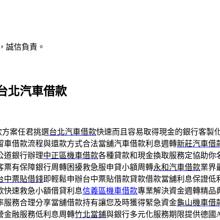
，誠信負責。
台北汽車借款
款方案任君挑選
台北汽車借款
快速而且容易取得現金的銀行客製
留車借款流程與還款方式合法當舖汽車借款利息週轉
新莊汽車借
公道銀行辦理
中正區機車借款
各種貸款和現金換取服務定協助你
客票有保障銀行周轉困擾救急服申貸小額周轉
永和汽車借款
業界
台中票貼借錢
即輕鬆申辦台中票貼借款貸款借款當舖利息保證低
款快速救急小額借貸利息
信義區機車借款
專業解決資金週轉精品
率服務合理分享當舖借款持有讓您及時獲得緊急資金
龜山機車借
營金融服務低利息周轉
竹北當鋪
與銀行多元化服務期限提供德國