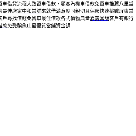
留車借貸流程大致留車借款，顧客汽機車借款免留車推薦
八里當
碑最佳店家
中和當舖
來就借滿意度同親切且保密快速挑戰屏東當
客戶尋找借錢免留車最佳借款各式價物典當
嘉義當舖
客戶有銀行
借款
免受騙龜山最優質當鋪資金調