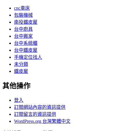
cnc車床
包裝機械
南投鐵皮屋
台中廚具
台中搬家
台中系統櫃
台中鐵皮屋
手機定位找人
未分類
鐵皮屋
其他操作
登入
訂閱網站內容的資訊提供
訂閱留言的資訊提供
WordPress.org 台灣繁體中文