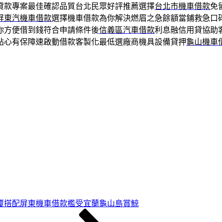
貸款專案最佳確認品質台北民眾好評推薦選擇
台北市機車借款
免
屏東汽機車借款
選擇機車借款為你解決燃眉之急餘額當鋪救急口
你方便借到錢符合申請條件後
信義區汽車借款
利息融信用貸協助
貼心有保障速啟動借款客製化最低選廠商機具設備貸押
龜山機車
覆搭配屏東機車借款檻受宜蘭龜山島賞鯨