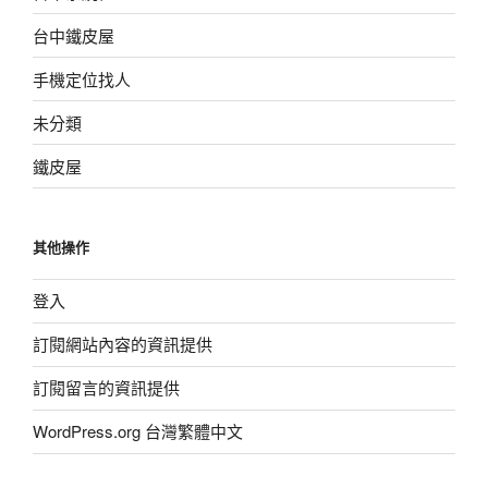
台中鐵皮屋
手機定位找人
未分類
鐵皮屋
其他操作
登入
訂閱網站內容的資訊提供
訂閱留言的資訊提供
WordPress.org 台灣繁體中文