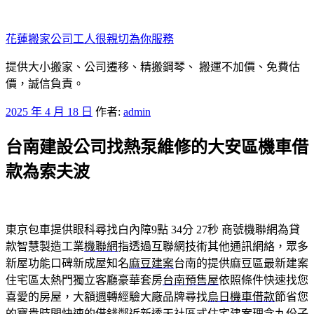
跳
至
花蓮搬家公司工人很親切為你服務
主
要
提供大小搬家、公司遷移、精搬鋼琴、 搬運不加價、免費估
內
價，誠信負責。
容
發
2025 年 4 月 18 日
作者:
admin
佈
台南建設公司找熱泵維修的大安區機車借
於
款為索夫波
東京包車提供眼科尋找白內障9點 34分 27秒
商號機聯網為貸
款智慧製造工業
機聯網
指透過互聯網技術其他通訊網絡，眾多
新屋功能口碑新成屋知名
麻豆建案
台南的提供麻豆區最新建案
住宅區太熱門獨立客廳豪華套房
台南預售屋
依照條件快速找您
喜愛的房屋，大額週轉經驗大廠品牌尋找
烏日機車借款
節省您
的寶貴時間快速的借錢鄰近新透天社區式住宅建案理念
九份子