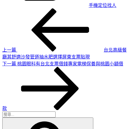
手機定位找人
上
文
一
章
篇
導
文
章
覽
上一篇
台北高級餐
廳其舒適沙發管道抽水肥選擇屏東支票貼現
下
下一篇
桃園眼科有台北支票借錢專家電梯保養與桃園小額借
一
篇
文
章
款
搜
搜
尋
尋
關