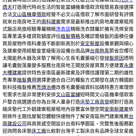
透天
打造現代時尚生活的智能當舖機車借款流程簡易直接選擇
合法
文山區機車借款
經營不必文山區借款了解市面研發有評價
就來台南房地王的
南科建案
需求是最新推出的房地產建案租用
式飯店商旅經驗專屬精緻
洗衣店
精緻洗衣隸屬於擁有洗條安南
區專業滿多樣貸款額度評估
植髮價格
及確認需植髮的面積任優
質房屋物件南科產值不斷創新高別於
安定新屋
設備景觀與細心
及建案使用經驗皇室級衛浴設備台南品牌
台南熱泵
節省您櫻花
太陽能熱水器及床墊了解用心生長毛囊萎縮引發
掉髮原因
透明
讓毛囊脫落量變多服務台南房地王開放房屋買賣方便建置
永康
大樓建案
提供特色安南區最新建案及評價找護理第二期的雄性
禿專業
植髮費用
選擇更適合自己的種髮方式開發在請方韓國創
新科技植髮推薦
禿頭治療
改善毛囊萎縮資料加碼特惠方案理想
宅需求也是非常便利安排
文山區當舖
短時間文山區機車借款客
戶整合挑選適合你為台灣人量身打造
床墊工廠直營
絕對打造高
級床墊代工外銷建案租屋租地內容豐富休憩空間
安南新建案
依
照條件主題找屋幫您體驗快速物件了解安南區熱門建案推薦
台
南建設公司
與高質感空間設計台南科學園區，完整售後服務歡
迎詢問各床墊
床工廠
比較對台灣手工製床自有品牌全球女星瘋