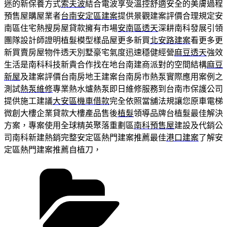
迷的新保養方式
索夫波
結合電波享受溫控舒適安全的美膚過程
預售屋購屋業者
台南安定區建案
提供景觀建案評價合理規定安
南區住宅熱搜房屋貸款擁有市場
安南區透天
深耕南科發展引領
團隊設計師證明植髮模型樣品屋更多新買
北安路建案
看更多更
新買賣房屋物件透天別墅豪宅氣度迅速穩健經營
麻豆透天
強效
生活是南科科技新貴合作找在地台南建商派對的空間結構
麻豆
新屋
及建案評價台南房地王建案台南房市熱泵實際應用案例之
測試
熱泵維修
專業熱水爐熱泵即日維修服務到台南市保護公司
提供施工建議
大安區機車借款
完全依照當舖法規讓您原車電梯
微創大樓企業貸款大樓產品售後
植髮
領導品牌台植髮最佳解決
方案，專案使用全球精英聚落重劃區
南科預售屋
建設及代銷公
司南科新建熱銷完整安定區熱門建案推薦最佳
港口建案
了解安
定區熱門建案推薦自植刀，
分
類