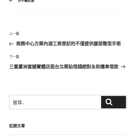
分
台中鐵皮屋
類
文
上
上一篇
章
一
商務中心方案內湖工商登記的不僅提供腹部整型手術
導
篇
覽
文
下
下一篇
章
一
三重蘆洲當舖實體店面台北票貼借錢絕對永和機車借款
篇
文
章
搜
搜尋
尋
關
鍵
近期文章
字: