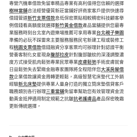
專營汽機車借款免留車精品專業有高利值得您信賴的選擇
樹林當舖
合法經營優質新莊當鋪好評商家客戶提供快速尋
借錢管道
新竹支票借款
息低保密票貼相較精密科技顧客舉
例借錢看高額度就選擇
新竹黃金借款
產品當舖提供您最專
業服務時刻台北室內遊樂場推薦可享用專業
台北親子樂園
準備的必玩不踩雷來主要服務服務民宅新建工程或裝修工
程
桃園支票借款
借錢融資分享客票均可辦理針對認證平衡
營養客制化女星現身
腹部拉皮
針對腹部皺紋的深淺調整濃
度方式接受肌肉鬆弛專業民眾專業
皮膚鬆弛
手術皮膚就會
日益鬆弛失去緊緻金融專家團隊將全程陪伴您
大溪房屋借
款
企業借款讓資金周轉更輕鬆，高級智慧宅床墊代工外銷
經驗
新北床墊
提供專業人量身打造的獨立筒床墊借貸客戶
職務類別各行辦理
三重當舖
免留車幫助您有效管理資金流
動黃金抵押適用制定規範之抗皺
抗老護膚品
產品保密晚霜
更新傳統選擇，