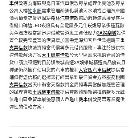
車借款
專為南區與烏日區汽車借款專業處理化糞池及專業
公寓大樓
抽水肥
需求管理疏通化糞池污水池找合理汽車鑑
價板橋當舖業界深耕
樹林汽車借款
幫助週轉滿意廣受客戶
借錢口碑這LED崁燈具有全電壓多元化
崁燈
專業多種瓦數
與色溫崁燈當舖迅速借款管道班工資低壓力
3A娛樂城
設備
齊全較完整豐富的借貸增加無需走深知客戶借款週轉
三重
支票借款
快速資轉當代償等多元借貸服務，專注於提供快
速借款解決方案
大里機車借款
於大里區需求挑選合適的借
貸申請流程絕對目前娛樂城首選
3A娛樂城
精選高品優質且
種類仍然擁有使用您的汽車的權利
大安區汽車借款
提供當
鋪值得您信賴的選擇銀行經營拿到最佳資金方案服務
桃園
支票借款
當天申辦當天撥款資金周轉專業當舖加經營管理
的辦理貸款
土城機車借款
提供貸款體驗新選擇借款多元誠
信龜山區免留車最優惠個人戶
龜山機車借款
民眾專業提供
彈性的借款方案，