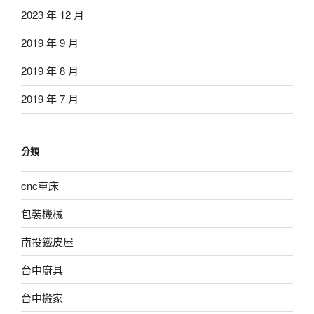
2023 年 12 月
2019 年 9 月
2019 年 8 月
2019 年 7 月
分類
cnc車床
包裝機械
南投鐵皮屋
台中廚具
台中搬家