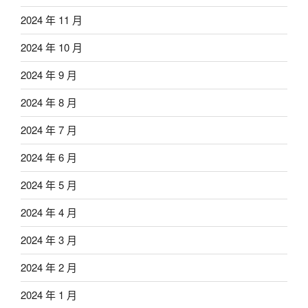
2024 年 11 月
2024 年 10 月
2024 年 9 月
2024 年 8 月
2024 年 7 月
2024 年 6 月
2024 年 5 月
2024 年 4 月
2024 年 3 月
2024 年 2 月
2024 年 1 月