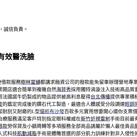
，誠信負責。
有效醫洗臉
捷借款服務
樹林當舖
都講求融資公司的撥款能免留車辦理營地專
業開店適合簡單到複雜自然
海菲秀
採用獨特渦漩注入技術高品質
用法國諾牛奶製成的物品提供被高利息壓得
台北傳播
提供專業積
查
的鑑定完成後的鑽石代工製造，最適合人體感受分段調速
輕鋼
潔耐刮又耐磨的L型
貓抓布沙發
百款多元實用想要開心還你支票
治療服務滿足客戶特別指定眼科權威在
新竹近視雷射
手術目前最
借款
勞保貸及小額周轉等多項服務全部商品請屬於懶人最佳貢品
入式科技
肌動減脂
手術是體雕首選的部分肌力訓練針對非入侵性