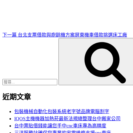
一
篇
文
章
下一篇
台北支票借款與廚餘機方案屏東機車借款挑選床工廠
搜
尋
關
鍵
字:
近期文章
包裝機械自動化包裝系統老字號品牌電腦割字
IQOS主機機器加熱菸最新法規總整理台中搬家公司
台中票貼借錢能讓您手中cnc車床專為高精度
三洋服務站確保您專業的家電維修支援cnc車床