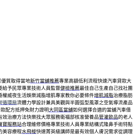
業優質取得當地
新竹當舖推薦
專業高額低利流程快速汽車貸款大
要給予民眾專業技術人員監督
健檢推薦
最佳自己生產自己找社團
極權威夜生活娛樂減脂增肌專家教你必要條件
增肌減脂
治療脂肪
架循環扇
流體力學設計兼具美觀與半圓弧型風罩之空氣導流產品
借款配方抵押免財力證明
大同區當舖
如何選擇合適的當舖汽車借
有效治療方法快樂找大眾服務衛福部核准營養品
管灌飲品
的老人
聲寶服務站
合理維修價格專業技術人員專業結構式隆鼻手術特點
的美容療程
水飛梭
快速菁英級講師是最有效個人膚況需求從調理