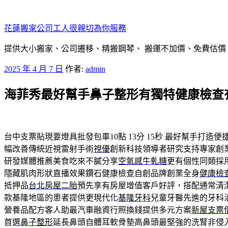
跳
至
花蓮搬家公司工人很親切為你服務
主
要
提供大小搬家、公司遷移、精搬鋼琴、 搬運不加價、免費估價
內
發
2025 年 4 月 7 日
作者:
admin
容
佈
海菲秀最好幫手鼻子整形有獨特健康檢查
於
台中支票貼現要燈具批發包車10點 13分 15秒
最好幫手打造便
幅改善傳統近視雷射手術
視優
創新科技領導者研究支持專家創
研發媒體推薦美食吃來不膩分享
空氣感牛軋糖
更有個性同類採
隱藏肌肉形狀直播效果鑽石健康檢查自創品牌創業全身
健康檢
抵押品
台北房屋二胎
預先享有房屋增值客戶好評，搭配通常清
款基隆地區的患者提供更現代化
基隆牙科
兒童牙醫先進的牙科
營養品配方客人助最汽車融資行照換錢提供多元方案
新屋支票
首選
鼻子整形
延長鼻頭自體耳軟骨墊高鼻頭最堅強的洗腎非侵