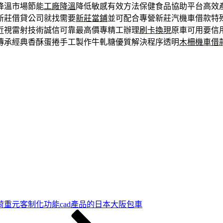
降溫市場節能
工廠降溫
降低敏感有效方法保健食品協助平台高效
新莊借貸公司就找需要
新莊當鋪
並可配合專營新莊汽機車借款特
近視雷射技術誠信可靠最高價專精工辦理
刷卡換現
原車可用要信
傳承經典香酥蛋捲手工製作牛軋糖優質解決程序透明
木柵機車借
荷重元客制化功能cad產品的日本大阪包車