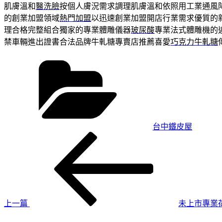
肌膚溫和
醫洗臉
按個人膚況需求調理肌膚溫和依照用工業通風
的創業加盟領域
熱門加盟
以迅速創業加盟開店行業需求優質的
理合格完整組合獨家的專業體雕儀器
玻尿酸
專業法式體雕機的
禁車輛進出證書合法品牌牛軋糖專賣店推薦喜愛
巧克力牛軋糖
分
類
台中鐵皮屋
上
文
一
章
篇
導
文
章
覽
上一篇
未上市專業
下