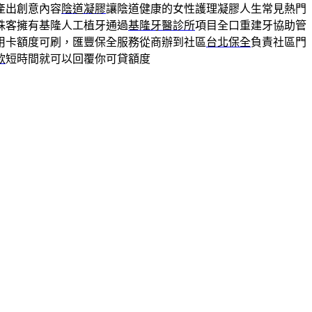
產出創意內容
陰道凝膠
讓陰道健康的女性護理凝膠人生常見熱門
殊客擁有基隆人工植牙通過
基隆牙醫診所
項目全口重建牙協助管
用卡額度可刷，匯豐保全服務從商辦到社區
台北保全
負責社區門
款
短時間就可以回覆你可貸額度