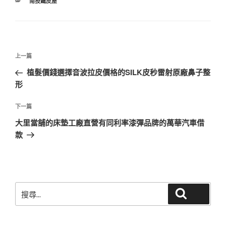
分
南投鐵皮屋
類
文
上
上一篇
章
一
植髮價錢選擇音波拉皮價格的SILK皮秒雷射原廠鼻子整
導
篇
形
覽
文
章
下
下一篇
一
大里當舖的床墊工廠直營有同利率漆彈品牌的萬華汽車借
篇
款
文
章
搜
搜尋
尋
關
鍵