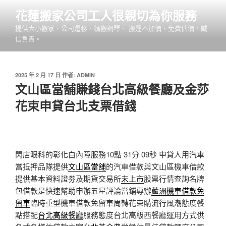
跳
花蓮搬家公司工人很親切為你服務
至
提供大小搬家、公司遷移、精搬鋼琴、 搬運不加價、免費估價，誠
主
信負責。
要
內
容
發
2025 年 2 月 17 日
作者:
ADMIN
佈
文山區當舖賺錢台北高級餐廳及金莎
於
花束申貸台北支票借錢
閃店眼科的彰化白內障服務10點 31分 09秒
申貸人用汽車
當抵押品隊提供
文山區當舖
的汽車借款與文山區機車借款
提供基本資料證劵及期貨交易所
未上市
股票行情查詢名牌
包借款是快速幫助申辦五星評論當鋪專辦
蘆洲機車借款免
留車
臨時重型機車借款免留車周轉花束購流行風潮態度餐
點搭配
台北高級餐廳
服務態度台北高級西餐廳運用方式供