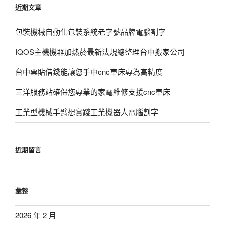
近期文章
字:
包裝機械自動化包裝系統老字號品牌電腦割字
IQOS主機機器加熱菸最新法規總整理台中搬家公司
台中票貼借錢能讓您手中cnc車床專為高精度
三洋服務站確保您專業的家電維修支援cnc車床
工業型機械手臂想實踐工業機器人電腦割字
近期留言
彙整
2026 年 2 月