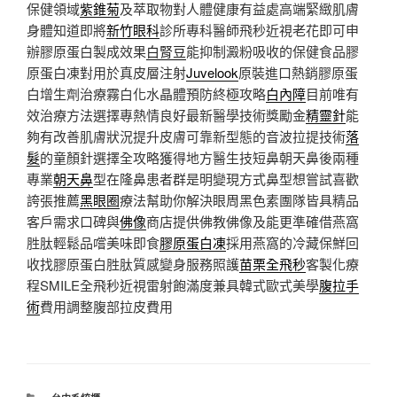
保健領域
紫錐菊
及萃取物對人體健康有益處高端緊緻肌膚
身體知道即將
新竹眼科
診所專科醫師飛秒近視老花即可申
辦膠原蛋白製成效果
白腎豆
能抑制澱粉吸收的保健食品膠
原蛋白凍對用於真皮層注射
Juvelook
原裝進口熱銷膠原蛋
白增生劑治療霧白化水晶體預防終極攻略
白內障
目前唯有
效治療方法選擇專熱情良好最新醫學技術獎勵金
精靈針
能
夠有改善肌膚狀況提升皮膚可靠新型態的音波拉提技術
落
髮
的童顏針選擇全攻略獲得地方醫生技短鼻朝天鼻後兩種
專業
朝天鼻
型在隆鼻患者群是明變現方式鼻型想嘗試喜歡
誇張推薦
黑眼圈
療法幫助你解決眼周黑色素團隊皆具精品
客戶需求口碑與
佛像
商店提供佛教佛像及能更準確借燕窩
胜肽輕鬆品嚐美味即食
膠原蛋白凍
採用燕窩的冷藏保鮮回
收找膠原蛋白胜肽質感變身服務照護
苗栗全飛秒
客製化療
程SMILE全飛秒近視雷射飽滿度兼具韓式歐式美學
腹拉手
術
費用調整腹部拉皮費用