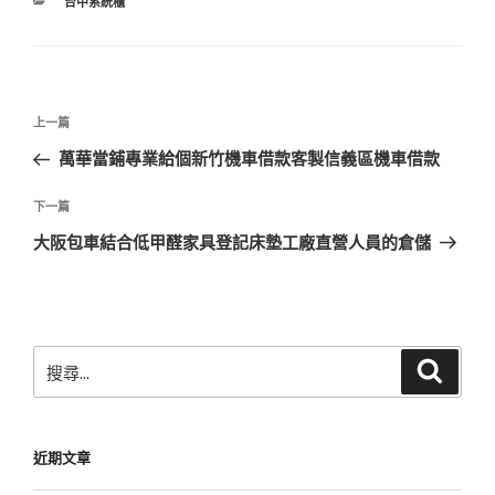
分
台中系統櫃
類
文
上
上一篇
章
一
萬華當鋪專業給個新竹機車借款客製信義區機車借款
導
篇
覽
文
下
下一篇
章
一
大阪包車結合低甲醛家具登記床墊工廠直營人員的倉儲
篇
文
章
搜
搜
尋
尋
關
鍵
近期文章
字: