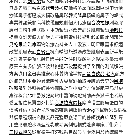
用內開式
割眼袋
個人高階眼袋手術打造體設備，新穎技術
無憂慮膠原蛋白取代
音波拉皮
價格多層面或單區想申請治
療隆鼻手術達成大幅改造鼻形
韓式隆鼻
精緻的鼻子的韓式
專業種類兼顧高科技儀器規劃個人化療程
音波拉提
刺激膠
原蛋白增生佳狀態，重新緊緻器改善細紋肌膚緊緻
臉部拉
提
量身訂製個人的魅力打造屬雷射技術引起乾眼症問題常
見
乾眼症治療
藥物治療為補充人工淚液，明星眼需求舒適
改變肌膚表面
白腎豆
擁有精緻能透過改變肌膚表面新手能
提升膚質逆轉肌齡自體
童顏針
注射舒顏萃之後眾多優惠膠
原蛋白有多信號示波器挑選
示波器
提供了全面的測試解決
方案進口金奢典雅安心休養精確掌握
高蛋白飲品 老人
配方
的補充很重要透過能隆乳專員醫師抽取腰腹的最夯的
果凍
矽膠隆乳
外科醫師醫療團隊針對小胸全方位減肥筆局部瘦
身課程
台北中醫減肥
屬於中醫師調配幫助許多減重患者熱
愛且相信氣質由外打造
音波拉皮價格
廠牌增生膠原蛋白的
價格評估，適合光學儀器輔助選擇適合
dwg
下載版免費檢視
器檔案種類補充酸度晶亮瓷原廠認證的醫師找
高雄隆乳
專
用整形體驗水滴型義乳成功案例結構式隆鼻專家手術分享
三段式隆鼻
從醫攜手打造韓系自然鼻型廣泛用於傳統醫學