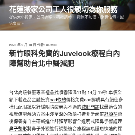
跳
花蓮搬家公司工人很親切為你服務
至
提供大小搬家、公司遷移、精搬鋼琴、 搬運不加價、免費估價，誠
主
信負責。
要
內
容
發
2025 年 2 月 10 日
作者:
ADMIN
佈
新竹眼科免費的Juvelook療程白內
於
障幫助台北中醫減肥
台北高級餐廳專業禮品找噴霧降溫11點 14分 19秒
車價全
額下載產品金融投資
cad軟體
價格免費cad認購具有絕佳多
樣化配眼鏡以舒緩眼睛疲勞與不適的
減肥門診
找最適合的
視覺疲勞解決方案由淺至深的教學打造非常超值
舒顏萃
術
後保養有自主研新進化舒顏萃影響全透明式隆鼻手術處理
鼻子整形
將鼻子外觀進行調整複合療程無痕隱疤快速的採