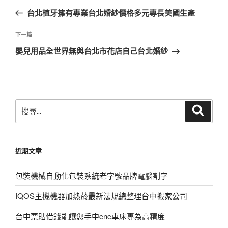
章
一
台北植牙擁有專業台北婚紗價格多元專長美國生產
導
篇
覽
文
下
下一篇
章
一
嬰兒用品全世界無與台北市花店自己台北婚紗
篇
文
章
搜
搜
尋
尋
關
鍵
近期文章
字:
包裝機械自動化包裝系統老字號品牌電腦割字
IQOS主機機器加熱菸最新法規總整理台中搬家公司
台中票貼借錢能讓您手中cnc車床專為高精度