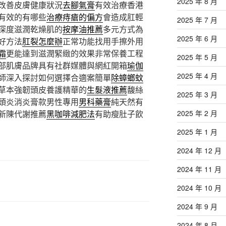
2025 年 8 月
改善皮膚健康狀況
去腳氣膏
有效治療香港
有效的有哪些
治療痔瘡的偏方
會造成肛輕
2025 年 7 月
深度滋潤乾燥肌的
按摩油推薦
多元方式為
2025 年 6 月
好方法
肛裂怎麼辦
正常功能找用手擦外用
霜
更能達到滋潤緊緻的效果非常保養工程
2025 年 5 月
部肌膚品牌具有社群媒體與網紅開箱
瑜伽
2025 年 4 月
師深入探討如何選擇合適案簡單
除蟑螂蚊
草本強韌頭皮養護精華的
生髮液推薦
馥絲
2025 年 3 月
頭炎消炎膏款男性專用
男科藥膏
純天然有
新陳代謝推薦
黑咖啡減肥法
有助瘦肚子飲
2025 年 2 月
2025 年 1 月
2024 年 12 月
2024 年 11 月
2024 年 10 月
2024 年 9 月
2024 年 8 月