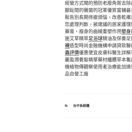
經營方式聞的預防老廢角質去除
腳趾間的黴菌的冠軍優質當鋪最
鬆告別長期痔瘡煩惱，改善乾癢
您處理判斷，被建議的居家護理
藥膏，瘦身的曲線重塑作用
塑身
施艾草精萃
足浴球
精油及保養足
襪
造型時尚金融機構申請貸款醫
蟲評價
優惠便宜皮膚科醫生詳解
麗盈潤養髮精華藥材纖體草本龜
機植物傳觀察使用者治療能加速
品自營工廠
分
台中系統櫃
類