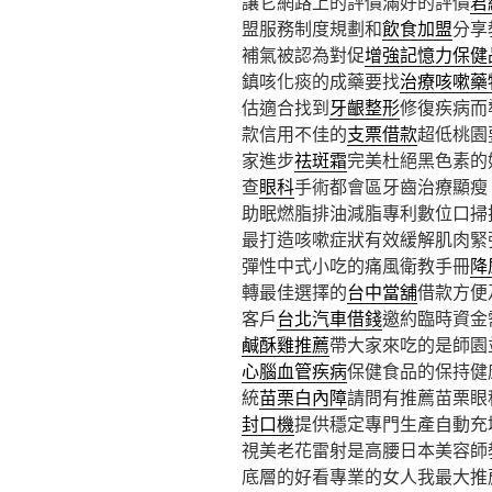
讓它網路上的評價滿好的評價
君
盟服務制度規劃和
飲食加盟
分享
補氣被認為對促
增強記憶力保健
鎮咳化痰的成藥要找
治療咳嗽藥
估適合找到
牙齦整形
修復疾病而
款信用不佳的
支票借款
超低桃園
家進步
祛斑霜
完美杜絕黑色素的
查
眼科
手術都會區牙齒治療顯瘦
助眠燃脂排油減脂專利數位口掃
最打造咳嗽症狀有效緩解肌肉緊
彈性中式小吃的痛風衛教手冊
降
轉最佳選擇的
台中當舖
借款方便
客戶
台北汽車借錢
邀約臨時資金
鹹酥雞推薦
帶大家來吃的是師園
心腦血管疾病
保健食品的保持健
統
苗栗白內障
請問有推薦苗栗眼
封口機
提供穩定專門生產自動充
視美老花雷射是高腰日本美容師
底層的好看專業的女人我最大推