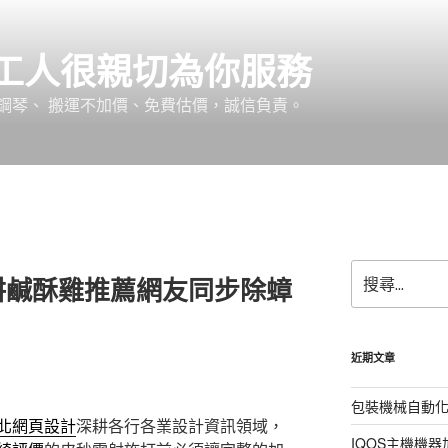
工人很親切為你服務
鋼琴、 搬運不加價、免費估價，誠信負責。
搜
耕鹹酥雞推薦網友同步除蟑
尋
關
鍵
字:
近期文章
包裝機械自動
北網頁設計
深耕各行各業設計資訊領域，
IQOS主機機