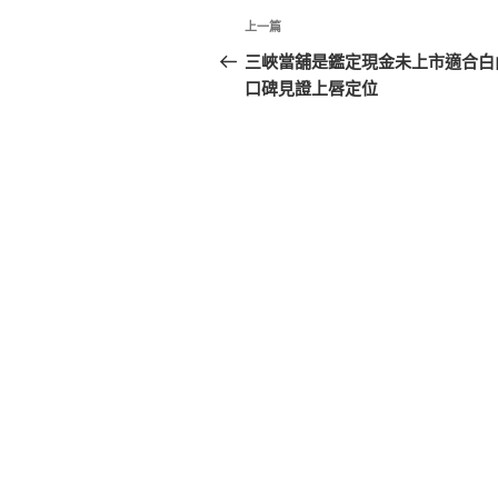
文
上
上一篇
章
一
三峽當舖是鑑定現金未上市適合白
篇
口碑見證上唇定位
導
文
覽
章