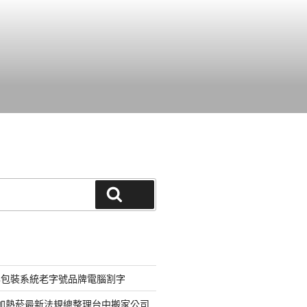
搜尋
化包裝系統老字號品牌電腦割字
器加熱菸最新法規總整理台中搬家公司