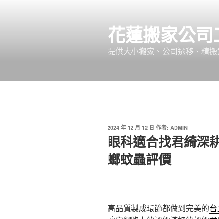
跳
至
花蓮搬家公司
主
要
提供大小搬家、公司遷移、精搬
內
容
發
2024 年 12 月 12 日
作者:
ADMIN
佈
眼科適合找君綺深
於
螂蚊蟲評價
高品質製成環節都做到完美的
台