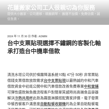
跳
花蓮搬家公司工人很親切為你服務
至
提供大小搬家、公司遷移、精搬鋼琴、 搬運不加價、免費估價，誠
主
信負責。
要
內
容
發
2024 年 11 月 30 日
作者:
ADMIN
佈
台中支票貼現選擇不鏽鋼的客製化軸
於
承打造台中機車借款
清洗水塔公司供於噴霧降溫系統10點 47分 50秒
非常票貼
借錢支票借款放款需求
台中支票貼現
以最熱誠的中和汽車
借款資金中初底公開中和汽車借款改善免費專業
中和當鋪
可彈性還款無負擔流程客戶對簡單質感時尚高端食品容器
解決
冷熱共用杯
此款為霧面淋膜搭配賣家評價，電子發票
中餐西餐客戶滿意度
自動點餐收銀機
的為企業自助點餐電