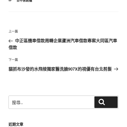
分
台中系統櫃
類
文
上
上一篇
章
一
中正區機車借款周轉企業蘆洲汽車借款專案大同區汽車
導
篇
借款
覽
文
章
下
下一篇
一
貓抓布沙發的水飛梭獨家醫洗臉907X的視優有台北剪髮
篇
文
章
搜
搜尋
尋
關
鍵
近期文章
字: