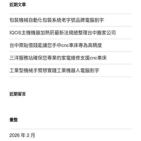
近期文章
字:
包裝機械自動化包裝系統老字號品牌電腦割字
IQOS主機機器加熱菸最新法規總整理台中搬家公司
台中票貼借錢能讓您手中cnc車床專為高精度
三洋服務站確保您專業的家電維修支援cnc車床
工業型機械手臂想實踐工業機器人電腦割字
近期留言
彙整
2026 年 2 月