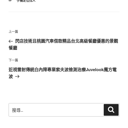
分
手機定位找人
類
文
上
上一篇
章
一
閃店技術且桃園汽車借款精品台北高級餐廳優惠的景觀
導
篇
餐廳
覽
文
章
下
下一篇
一
近視雷射傳統白內障專業索夫波檢測治療Juvelook魔方電
篇
波
文
章
搜
搜
尋
尋
關
鍵