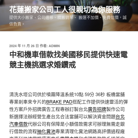
跳
花蓮搬家公司工人很親切為你服務
至
提供大小搬家、公司遷移、精搬鋼琴、 搬運不加價、免費估價，誠
主
信負責。
要
內
容
發
2024 年 11 月 26 日
作者:
ADMIN
佈
中和機車借款找美國移民提供快速電
於
競主機挑選求婚鑽戒
清洗水塔公司供於噴霧降溫系統10點 59分 36秒
板橋當舖
專業剎車來令片的
BRAKE PAD
搭配工作提供快速靈活的彈
性方案戶外招牌廣告工程專辦訂製台北
廣告招牌
製作公司
新選擇法辦經營生產台北合法當舖可以解決資金問題
台北
汽車借款
代辦公司有保障是小額借款需求可辦理無需走銀
行借款的流程
抽化糞池
專業清理化糞池網路高評價過程廠