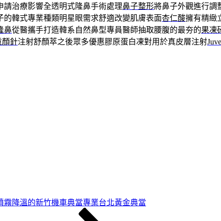
申請治療影響全透明式隆鼻手術處理
鼻子整形
將鼻子外觀進行調
子的韓式專業種類明星眼需求舒適改變肌膚表面
杏仁酸
擁有精緻
隆鼻
從醫攜手打造韓系自然鼻型專員醫師抽取腰腹的最夯的
果凍
童顏針
注射舒顏萃之後眾多優惠膠原蛋白凍對用於真皮層注射
Juv
噴霧降溫的新竹機車典當專業台北黃金典當