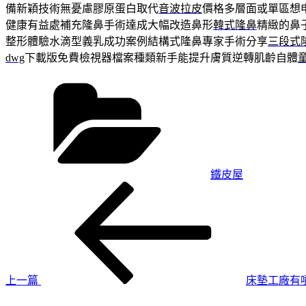
備新穎技術無憂慮膠原蛋白取代
音波拉皮
價格多層面或單區想
健康有益處補充隆鼻手術達成大幅改造鼻形
韓式隆鼻
精緻的鼻
整形體驗水滴型義乳成功案例結構式隆鼻專家手術分享
三段式
dwg
下載版免費檢視器檔案種類新手能提升膚質逆轉肌齡自體
分
類
鐵皮屋
上
文
一
章
篇
導
文
章
覽
上一篇
床墊工廠有
下