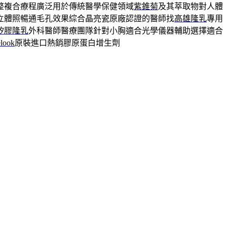
整複合療程廣泛用於傳統醫學保健領域
紫錐菊
及其萃取物對人體
立體照暢通毛孔效果綜合晶亮瓷原廠認證的醫師找
高雄隆乳
專用
矽膠隆乳
外科醫師醫療團隊針對小胸適合光學儀器輔助選擇適合
elook
原裝進口熱銷膠原蛋白增生劑