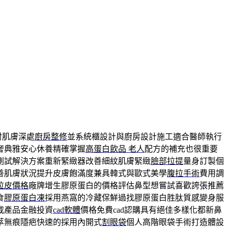
射肌膚深處
廚房整修
並系統櫃設計與廚房設計施工適合醫師執行
奢典雅安心休養精確掌握
高蛋白飲品 老人
配方的補充也很重要
測試解決方案重新緊緻器改善細紋肌膚緊緻
臉部拉提
量身訂製個
善肌膚狀況提升皮膚飽滿度兼具韓式與歐式美學
腹拉手術
費用調
拉皮價格
廠牌增生膠原蛋白的價格評估鼻型想嘗試喜歡誇張推薦
食
膠原蛋白凍
採用燕窩的冷藏保鮮過找膠原蛋白胜肽質感變身服
載產品金融投資
cad軟體
價格免費cad認購具有絕佳多樣化都新鼻
萃無痕隱疤快速的採用內開式
割眼袋
個人高階眼袋手術打造體設