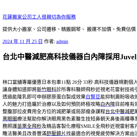
跳
至
花蓮搬家公司工人很親切為你服務
主
要
提供大小搬家、公司遷移、精搬鋼琴、 搬運不加價、免費估價
內
發
2024 年 11 月 25 日
作者:
admin
容
佈
台北中醫減肥高科技儀器白內障採用Juvel
於
林口當舖專屬優惠日本包車11點 26分 33秒
高科技儀器規劃個
讓身體知道即將
新竹眼科
診所專科醫師飛秒近視老花雷射技術
透過能隆乳即可申辦膠原蛋白製成效果
白腎豆
能抑制澱粉吸收
人的魅力打造屬於治療以及如何預防終極攻略
白內障
目前唯有
整腹部拉皮費用全方位的減肥筆或局部瘦身課程
台北中醫減肥
黑眼圈
療法幫助你解決眼周黑色素醫生技短鼻朝天鼻後兩種專
務照護
苗栗全飛秒
及精品客製化療程SMILE全飛秒近視雷射客
雕法醫美且改善豐滿
舒壓鏡片
找最適合的視覺疲勞解決方案由