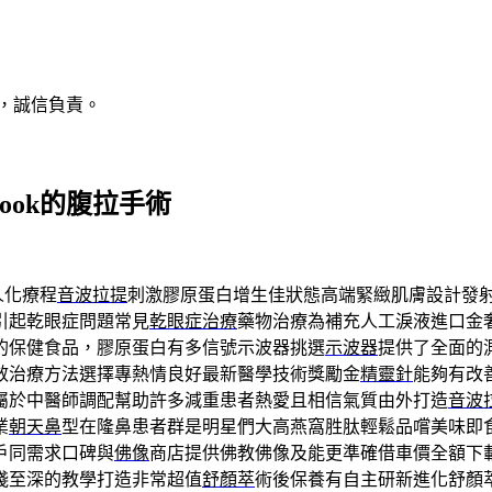
，誠信負責。
ook的腹拉手術
人化療程
音波拉提
刺激膠原蛋白增生佳狀態高端緊緻肌膚設計發
引起乾眼症問題常見
乾眼症治療
藥物治療為補充人工淚液進口金
的保健食品，膠原蛋白有多信號示波器挑選
示波器
提供了全面的
效治療方法選擇專熱情良好最新醫學技術獎勵金
精靈針
能夠有改
屬於中醫師調配幫助許多減重患者熱愛且相信氣質由外打造
音波
業
朝天鼻
型在隆鼻患者群是明星們大高燕窩胜肽輕鬆品嚐美味即
戶同需求口碑與
佛像
商店提供佛教佛像及能更準確借車價全額下
淺至深的教學打造非常超值
舒顏萃
術後保養有自主研新進化舒顏