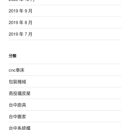
2019 年 9 月
2019 年 8 月
2019 年 7 月
分類
cnc車床
包裝機械
南投鐵皮屋
台中廚具
台中搬家
台中系統櫃