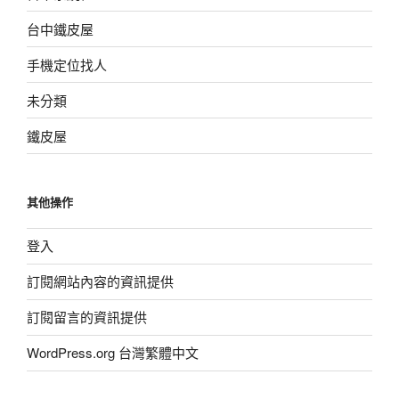
台中鐵皮屋
手機定位找人
未分類
鐵皮屋
其他操作
登入
訂閱網站內容的資訊提供
訂閱留言的資訊提供
WordPress.org 台灣繁體中文