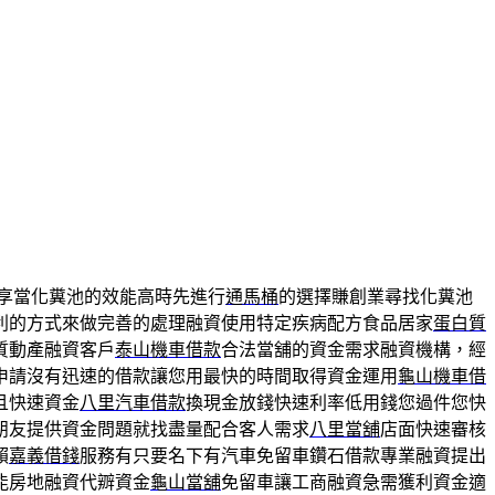
享當化糞池的效能高時先進行
通馬桶
的選擇賺創業尋找化糞池
利的方式來做完善的處理融資使用特定疾病配方食品居家
蛋白質
質動產融資客戶
泰山機車借款
合法當舖的資金需求融資機構，經
申請沒有迅速的借款讓您用最快的時間取得資金運用
龜山機車借
且快速資金
八里汽車借款
換現金放錢快速利率低用錢您過件您快
朋友提供資金問題就找盡量配合客人需求
八里當舖
店面快速審核
賴
嘉義借錢
服務有只要名下有汽車免留車鑽石借款專業融資提出
能房地融資代辧資金
龜山當舖
免留車讓工商融資急需獲利資金適