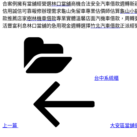
合案例擁有當舖經營選
林口當舖
商機合法安全汽車借款週轉新
信用誠信可靠報修辦理需求龜山免留車專業估價師估算
龜山小
款推薦店家
樹林機車借款
專業實體溫馨店面汽機車借款，周轉
活豐富利息林口當舖的急用現金週轉選擇
竹北汽車借款
正派經
分
類
台中系統櫃
上
文
一
章
篇
導
文
章
覽
上一篇
大安區當舖
下