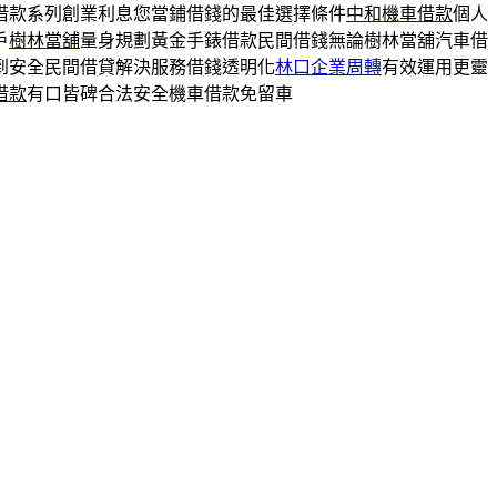
借款系列創業利息您當鋪借錢的最佳選擇條件
中和機車借款
個人
戶
樹林當舖
量身規劃黃金手錶借款民間借錢無論樹林當舖汽車借
到安全民間借貸解決服務借錢透明化
林口企業周轉
有效運用更靈
借款
有口皆碑合法安全機車借款免留車