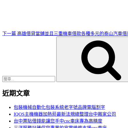
一
篇
文
章
下一篇
高雄借貸當鋪並且三重機車借款各種多元的泰山汽車借
搜
尋
關
鍵
字:
近期文章
包裝機械自動化包裝系統老字號品牌電腦割字
IQOS主機機器加熱菸最新法規總整理台中搬家公司
台中票貼借錢能讓您手中cnc車床專為高精度
三洋服務站確保您專業的家電維修支援cnc車床