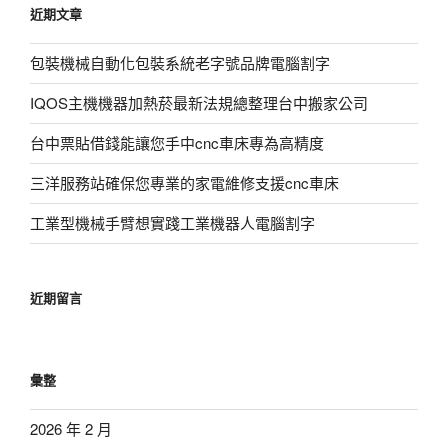
近期文章
字:
包裝機械自動化包裝系統老字號品牌電腦割字
IQOS主機機器加熱菸最新法規總整理台中搬家公司
台中票貼借錢能讓您手中cnc車床專為高精度
三洋服務站確保您專業的家電維修支援cnc車床
工業型機械手臂想實踐工業機器人電腦割字
近期留言
彙整
2026 年 2 月