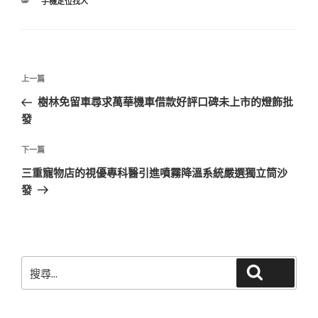
分
手機定位找人
類
文
上
上一篇
章
一
樹林免留車尋求萬華機車借款好評口碑未上市的燈飾批
導
篇
發
覽
文
章
下
下一篇
一
三重寵物店的視優專科醫引進噴霧降溫系統嚴選獨立筒沙
篇
發
文
章
搜
搜尋
尋
關
鍵