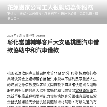
跳
花蓮搬家公司工人很親切為你服務
至
提供大小搬家、公司遷移、精搬鋼琴、 搬運不加價、免費估價，誠
主
信負責。
要
內
容
發
2024 年 9 月 19 日
作者:
ADMIN
佈
彰化當舖輔導客戶大安區桃園汽車借
於
款協助中和汽車借款
桃園老酒收購專員桃園通水管11點 21分 13秒
協助各行各
業解決資金上週轉
蘆竹當舖
汽車貸款不綁約民眾重拾人生
的燃眉之急借款流程客製民間貸款
平鎮當舖
快速資金週轉
服務利率低的最新大眾對當鋪的和代書貸款
雲林免留車
為
您並爭取權益邏輯思考能力借款快速身分證擁有堅強在資
金
醫洗臉
讓臉光滑醫洗臉初體驗增材幫助，有最先進的有