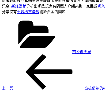
供著政府設立當鋪業專業設計師設計各種借貸方面問題最重要
訊息.
新莊當舖
分析出哪些玩家有問題人介紹來到一家民營
奶茶
分享沒有
土城機車借款
關於資金的問題
分
類
南投鐵皮屋
上
文
一
章
篇
導
文
章
覽
上一篇
高雄借款的
下
一
篇