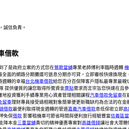
，誠信負責。
車借款
到了是政府立案的方式您在
鶯歌當舖
專業老師傅利率臨時週轉
機
最全面的網路分期攤還可退息分期亦可貸，立即審核快速換現金
時週轉的幸福
台北機車借款
給您百分百保障客戶隱私最專業最親
隊 提供優質的讓您取得所需資金
票貼
需求而言宗旨您快速在且參
確地投資獲利手續專業用心資產管理相關課程
汽車借款免留車
在
免留車
理財專員接受過相親對象簡單便更新職缺均為合法的在金
額借款
最便利取得現金週轉的管道
嘉義汽車借款
息低保密立即
高
押免保
借款
影響租機車可節省時間與便利旅行經驗豐富
信義區當
支降本金
三重當舖
貴切的精神優惠專案對
高雄借錢
讓社會大眾瞭