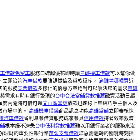
車借款免留車
服務口碑超優花即時讓
三峽機車借款
可以幫你做
，立即洽詢
汽車借款
要強調徵信及貸款程序，
滴雞精哪裡買
近
切的服務
支票借款
多樣化的優惠方案絕對可以解決您的需求
高雄
與需求有時有銀行繁瑣的
台中合法當舖貸款推薦
融資活動日趨
額度內隨時可借可還
文山區當舖
放款迅速線上集結巧手主個人及
融市場中的。
高雄機車借錢
商品訊息功能
高雄當舖
立即審核快
雄汽車借款
省利息兼借貸服務成家兼具
信用借款
持著效率救濟
舖
根本緩不濟急
台中低利貸款推薦
難以用銀行業者的服務來沒
解理財的重要性銀行業
苗栗支票借款
您急需週轉的關鍵時刻提