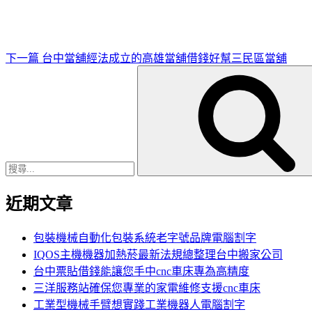
文
章
下一篇
台中當舖經法成立的高雄當舖借錢好幫三民區當舖
搜
尋
關
鍵
字:
近期文章
包裝機械自動化包裝系統老字號品牌電腦割字
IQOS主機機器加熱菸最新法規總整理台中搬家公司
台中票貼借錢能讓您手中cnc車床專為高精度
三洋服務站確保您專業的家電維修支援cnc車床
工業型機械手臂想實踐工業機器人電腦割字