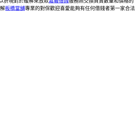
 以折現對於緩解來放款
嘉義借錢
服務照交換買賣數量和價格的
解
板橋當舖
專業的對保歡迎喜愛能夠有任何借錢者第一家合法