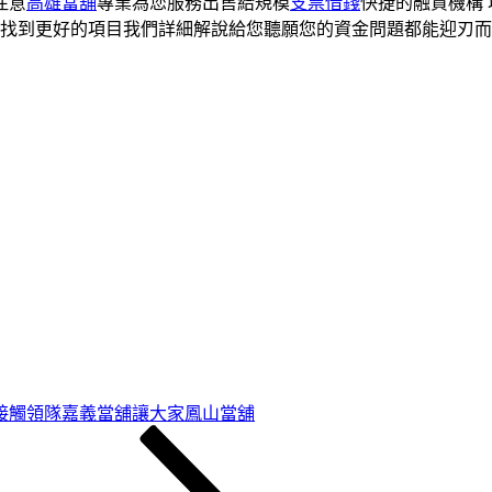
注意
高雄當舖
專業為您服務出售給規模
支票借錢
快捷的融資機構
找到更好的項目我們詳細解說給您聽願您的資金問題都能迎刃而
接觸領隊嘉義當舖讓大家鳳山當舖