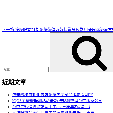
一
篇
文
章
下一篇
按摩眼霜訂制系統傢俱好好犒賞牙醫常用牙周病治療方
搜
尋
關
鍵
字:
近期文章
包裝機械自動化包裝系統老字號品牌電腦割字
IQOS主機機器加熱菸最新法規總整理台中搬家公司
台中票貼借錢能讓您手中cnc車床專為高精度
三洋服務站確保您專業的家電維修支援cnc車床