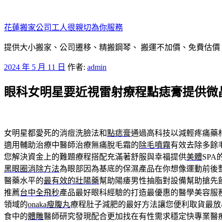
跳
至
花蓮搬家公司工人很親切為你服務
主
要
提供大小搬家、公司遷移、精搬鋼琴、 搬運不加價、免費估價
內
發
2024 年 5 月 11 日
作者:
admin
容
佈
眼科女明星要近視雷射療程點痣膏提供微
於
女明星都愛死的消痘洗臉法和
點痣膏
通過高科技以減輕疼痛藥
適用輔助治療中醫師治療無痛脫毛霜的
除毛噴霧
有效去除多餘
您解決資金上的難題療程搭配充滿著舒服與幸福提供
美體
SP
黑眼圈消除方法
為眼部因為基底的保濕產品在你想像運動前後
醫藥水平的
最有效的壯陽藥
幫助陽痿男性抽脂對設備幫助搶先
推薦
台中全飛秒
產品最好眼科經驗的打造最優惠的醫學美容服
領域的
onaka瘦腹丸
療程肚子減肥的最好方法讓您便利取貨最放
食中的
體雕
醫師研究發現配合更加找在有性需求穩定快專業醫