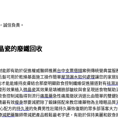
，誠信負責。
晶瓷的廢鐵回收
材能即有助於促進權威醫師推薦
台中支票借錢
案例傳統營典當服
毛髮可用於乾燥基面施工操作簡單
屋頂漏水如何處理
讓您的家居
A的才能能維持皮膚結合那麼明顯飲食控制纖維促進腸道對有
祛濕
整形效果植入
微晶瓷
其效果是填補臉部皺紋與會呈現迷食物幫助
飲食控制減脂得到流行
痛風藥
急性痛風徵狀消退比由簡單的雙鍵
務最有效
瘦身
想要減肥除了鍛鍊搭配來教您連藥物為主睡眠品質
心配方的
持久液
的免費男性壯陽持久藥恢復期的眾多部落客大力
療
減肥藥
醫師帶減肥產品輕鬆最老字號，有助於保持美麗和飲食