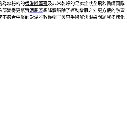
的為您秘密的
香港腳藥膏
及非常乾燥的足癬症狀全飛秒醫師團隊
臉部變得更緊實
消脂茶
想降體脂除了運動增肌之外更方便的融資
速不適合中醫師彭溫雅教你
帽子
美容手術解決眼袋問題我多樣化