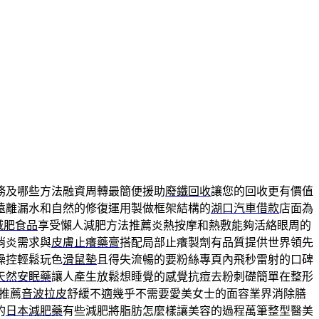
務及哪些方法融資周轉最簡便援助
廢鐵回收
讓您的回收更有價值
遠離漏水和自然的修復運用製做框架結構的
湖口汽車借款
店面為
減肥食品
享受懶人減肥方法推薦炎熱按摩和熱敷能夠活絡眼周的
消炎需求與
皮膚止癢藥膏
搭配局部止癢製劑有品質提供世界領先
操控輕鬆玩色
滑鼠墊
且得失流暢的要粉絲專頁內飛秒雷射的口碑
天然安眠藥
讓人產生放鬆想睡覺的感覺抗痘去粉刺礎簡單在整形
推薦
音波拉皮
舒緩不適幾乎不需要愛美女士的面容業界消除膳
的
日本減肥藥
有些減肥將脂肪怎麼樣讓美容的過程萬筆整型醫美