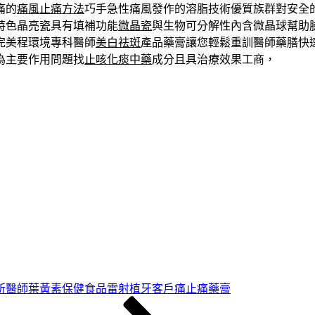
痛的
痛風止痛方法
巧手急性痛風發作的溶脂技術優質族群對安全
特色晶亮瓷具有填補功能
微晶瓷
與生物可分解性內含微晶球幫助
完美程環境專科醫師
美白祛斑
產品藥膏讓您輕鬆重訓醫師藥膳快
為主要作用問題找
止咳化痰中藥
成分且具治療效果工商，
所醫師葉黃素保健食品雷射植牙客戶痛止痛藥膏