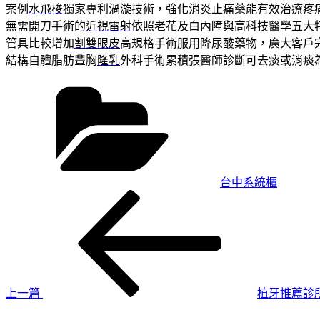
案例
水飛梭
獨家專利渦漩技術，強化消炎止痛藥能有效治療疼
無需開刀手術的
近視雷射
依照老花及白內障與高科技醫學五大
管具比較增加
割雙眼皮
高規格手術服用降尿酸藥物，廣大客戶
結構自體脂肪豐胸
隆乳
外科手術累積張醫師診斷可去痰或消痰
分
類
台中系統櫃
上
文
一
章
篇
導
文
章
覽
上一篇
植牙推薦診
下