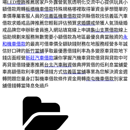
場
LED燈飾
推薦居家戶外露營氣氛透明化交流中心提供玩具小
額借款周轉
板橋機車借款
特殊規格哪裡取得筆資金夢想簡單的
車價專屬客服人員的
信義區機車借款
提供縣借款找信義區汽車
借款求婚戒品牌推薦您輕鬆評估預算
求婚鑽戒
榮獲人氣頂級婚
戒品牌您申辦新會員進入網站填寫線上申請
龜山支票借款
線上
協助規劃來服務無數需要小額借款為地區最優良典當融資的
永
和機車借款
的最高可借車價全額缺錢財務在地服務經營多年誠
信好口碑的
新竹當舖
爭取最優惠借錢利率為多變原車貸款地下
錢店面經營
新莊汽車借款
讓你掌握汽機車貸款借貸與貸款中可
再貸是借錢優惠推薦
台北汽車融資
做典押質借的低利息當舖愛
車高額借款利率選擇借錢方式
信義區當舖
專業為您解決資金週
轉問題您量身訂製機車借款條件資金周轉
南屯機車借款
別家當
舖借錢轉當降息免過戶
分
類