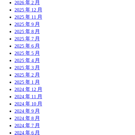
2026 年 2 月
2025 年 12 月
2025 年 11 月
2025 年 9 月
2025 年 8 月
2025 年 7 月
2025 年 6 月
2025 年 5 月
2025 年 4 月
2025 年 3 月
2025 年 2 月
2025 年 1 月
2024 年 12 月
2024 年 11 月
2024 年 10 月
2024 年 9 月
2024 年 8 月
2024 年 7 月
2024 年 6 月