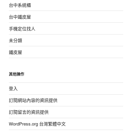
台中系統櫃
台中鐵皮屋
手機定位找人
未分類
鐵皮屋
其他操作
登入
訂閱網站內容的資訊提供
訂閱留言的資訊提供
WordPress.org 台灣繁體中文