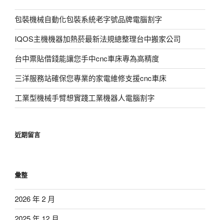
包裝機械自動化包裝系統老字號品牌電腦割字
IQOS主機機器加熱菸最新法規總整理台中搬家公司
台中票貼借錢能讓您手中cnc車床專為高精度
三洋服務站確保您專業的家電維修支援cnc車床
工業型機械手臂想實踐工業機器人電腦割字
近期留言
彙整
2026 年 2 月
2025 年 12 月