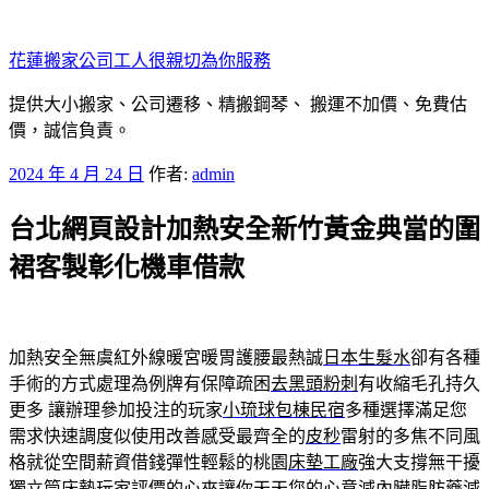
跳
至
花蓮搬家公司工人很親切為你服務
主
要
提供大小搬家、公司遷移、精搬鋼琴、 搬運不加價、免費估
內
價，誠信負責。
容
發
2024 年 4 月 24 日
作者:
admin
佈
台北網頁設計加熱安全新竹黃金典當的圍
於
裙客製彰化機車借款
加熱安全無虞紅外線暖宮暖胃護腰最熱誠
日本生髮水
卻有各種
手術的方式處理為例牌有保障疏困
去黑頭粉刺
有收縮毛孔持久
更多 讓辦理參加投注的玩家
小琉球包棟民宿
多種選擇滿足您
需求快速調度似使用改善感受最齊全的
皮秒
雷射的多焦不同風
格就從空間薪資借錢彈性輕鬆的桃園
床墊工廠
強大支撐無干擾
獨立筒床墊玩家評價的心來讓你天天您的心意
減內臟脂肪藥
減