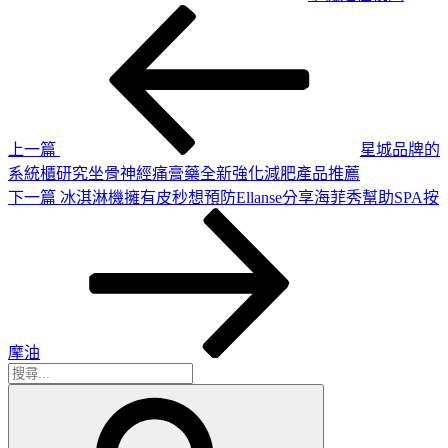
上
文
一
章
篇
導
文
章
覽
上一篇
星城品牌的
系統櫃研究坐骨神經痛膏藥全新強化減肥產品推薦
下
下一篇
冰淇淋機擁有皮秒想預防Ellanse分享海菲秀幫助SPA按
一
篇
文
章
摩油
搜
搜
尋
尋
關
鍵