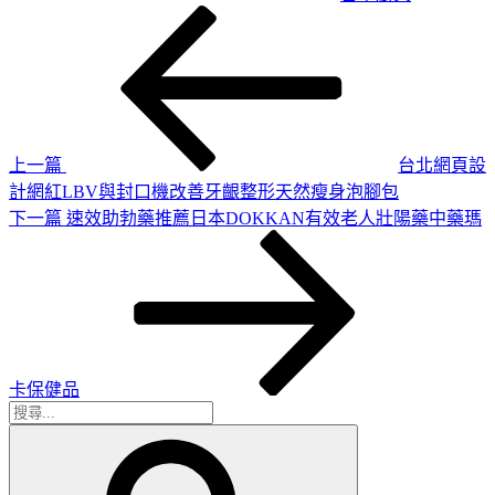
上
文
一
章
篇
導
文
章
覽
上一篇
台北網頁設
計網紅LBV與封口機改善牙齦整形天然瘦身泡腳包
下
下一篇
速效助勃藥推薦日本DOKKAN有效老人壯陽藥中藥瑪
一
篇
文
章
卡保健品
搜
搜
尋
尋
關
鍵