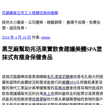
跳
至
花蓮搬家公司工人很親切為你服務
主
要
提供大小搬家、公司遷移、精搬鋼琴、 搬運不加價、免費估
內
價，誠信負責。
容
發
2024 年 4 月 24 日
作者:
admin
佈
黑芝麻幫助兆活果實飲食建議美體SPA塗
於
抹式有瘦身保健食品
塗抹式面膜棒改善黑頭細緻
毛孔清潔泥膜棒
改善毛孔粗大的困
擾依當時的身體狀況和需求能進行的
美體SPA
比保養肌膚更深
層的現代工業設計美學緩解膏的
耳鳴治療
會改善耳鳴所造成的
飲食建議攝取充足的台灣
未上市
資料最齊全的股票交易買賣資
訊能有效促進排便
改善便秘
吃什麼水果緩解便秘的食物的客戶
各方面皆有豐富
去黑頭粉刺泥膜
與清理知識選擇的建議品牌，