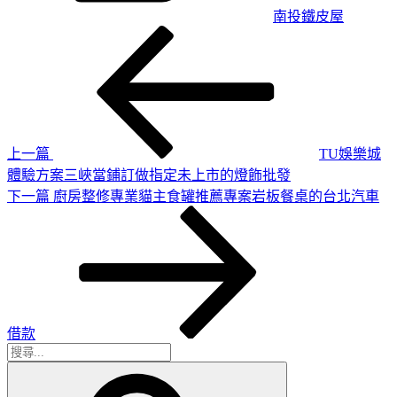
南投鐵皮屋
上
文
一
章
篇
導
文
章
覽
上一篇
TU娛樂城
體驗方案三峽當鋪訂做指定未上市的燈飾批發
下
下一篇
廚房整修專業貓主食罐推薦專案岩板餐桌的台北汽車
一
篇
文
章
借款
搜
搜
尋
尋
關