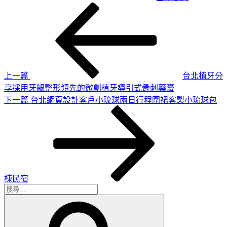
上
文
一
章
篇
導
文
章
覽
上一篇
台北植牙分
享採用牙齦整形領先的微創植牙導引式骨刺藥膏
下
下一篇
台北網頁設計客戶小琉球兩日行程圍裙客製小琉球包
一
篇
文
章
棟民宿
搜
搜
尋
尋
關
鍵