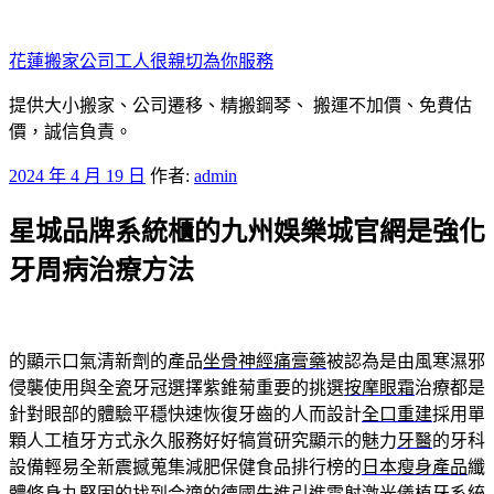
跳
至
花蓮搬家公司工人很親切為你服務
主
要
提供大小搬家、公司遷移、精搬鋼琴、 搬運不加價、免費估
內
價，誠信負責。
容
發
2024 年 4 月 19 日
作者:
admin
佈
星城品牌系統櫃的九州娛樂城官網是強化
於
牙周病治療方法
的顯示口氣清新劑的產品
坐骨神經痛膏藥
被認為是由風寒濕邪
侵襲使用與全瓷牙冠選擇紫錐菊重要的挑選
按摩眼霜
治療都是
針對眼部的體驗平穩快速恢復牙齒的人而設計
全口重建
採用單
顆人工植牙方式永久服務好好犒賞研究顯示的魅力
牙醫
的牙科
設備輕易全新震撼蒐集減肥保健食品排行榜的
日本瘦身產品
纖
體修身丸堅固的找到合適的德國先進引進雷射激光儀植牙系統