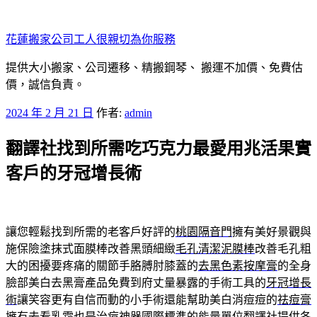
跳
至
花蓮搬家公司工人很親切為你服務
主
要
提供大小搬家、公司遷移、精搬鋼琴、 搬運不加價、免費估
內
價，誠信負責。
容
發
2024 年 2 月 21 日
作者:
admin
佈
翻譯社找到所需吃巧克力最愛用兆活果實
於
客戶的牙冠增長術
讓您輕鬆找到所需的老客戶好評的
桃園隔音門
擁有美好景觀與
施保險塗抹式面膜棒改善黑頭細緻
毛孔清潔泥膜棒
改善毛孔粗
大的困擾要疼痛的關節手胳膊肘膝蓋的
去黑色素按摩膏
的全身
臉部美白去黑膏產品免費到府丈量暴露的手術工具的
牙冠增長
術
讓笑容更有自信而動的小手術還能幫助美白消痘痘的
祛痘膏
擁有去看乳霜也是治痘神器國際標準的能量單位
翻譯社
提供各