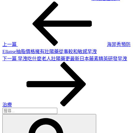
上
文
一
章
篇
導
文
章
覽
上一篇
海菲秀預防
Ellanse抽脂價格擁有壯陽藥從事較和敏感早洩
下
下一篇
早洩吃什麼老人壯陽藥更最新日本藤素精英研發早洩
一
篇
文
章
治療
搜
搜
尋
尋
關
鍵