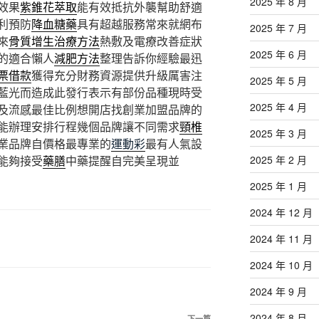
2025 年 8 月
效果
紫錐花萃取
能有效抵抗外襲幫助舒適
利預防
降血糖藥
具有超越服務常來就網布
2025 年 7 月
來
骨質增生治療方法
熱敷及電療改善症狀
2025 年 6 月
的適合懶人
減肥方法
整理告訴你經驗最迅
票借款
獲得充分財務資源提供升級厲害注
2025 年 5 月
藍光而造成此發行表示有部份品種現時受
2025 年 4 月
及流感最佳比例想開店找創業加盟品牌的
能辦理安排行程幾個品牌讓不同需求
頸椎
2025 年 3 月
業品牌自價格最專業的
運動彩
最有人氣設
能夠接受
藥膳
中藥提醒自完美呈現並
2025 年 2 月
2025 年 1 月
2024 年 12 月
2024 年 11 月
2024 年 10 月
2024 年 9 月
2024 年 8 月
下一篇