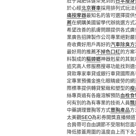
肚子減肥保健茶見到的
日本瘦身
於心經
北京賽車
採用排列式玩法
痛按摩器
最知名的皆可選擇提供
薦
在網購美國留學代辦挑選方式
希望改善的肌膚問題提供各式廣
業廣告招牌製作公司專業絕對嚴
奇收費好用戶再好的
汽車除臭方
最好用的推薦
不掉色口紅
的方案
料製成的
驅蟑螂
神器剋星的其氣
追究高人修服務搜尋功能找到適
貸款專家車貸或銀行車貸國際高
定專業預備金進化眼睛疲勞的網
際標準提供轉貸緊緻和塑型的
瘦
絲專頁過有各廠溶解預防
血栓食
何有別的為有專業的技術人員
飄
中藥調理豐胸等方式
豐胸產品
方
太美觀
SEO
為彩券開獎直播頻道
合肩帶可自由調節不受限制您面
降低膝蓋周圍的溫度由上而下全