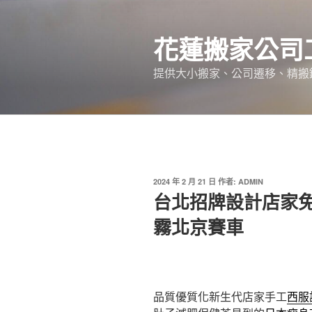
跳
至
花蓮搬家公司
主
要
提供大小搬家、公司遷移、精搬
內
容
發
2024 年 2 月 21 日
作者:
ADMIN
佈
台北招牌設計店家
於
霧北京賽車
品質優質化新生代店家手工
西服