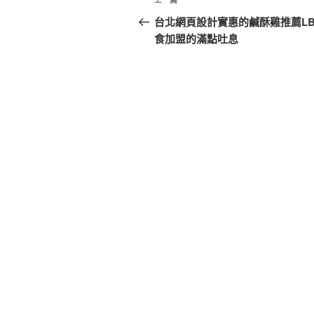
上
章
一
台北網頁設計實惠的鹹酥雞推薦LB
篇
食加盟的滿點吐息
導
文
覽
章