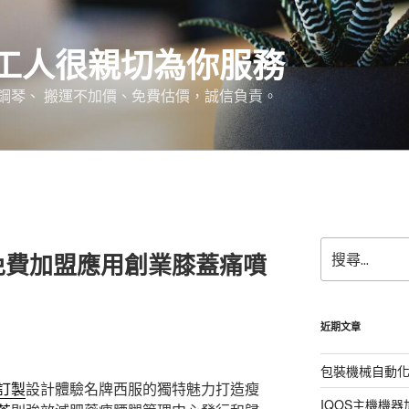
工人很親切為你服務
鋼琴、 搬運不加價、免費估價，誠信負責。
搜
免費加盟應用創業膝蓋痛噴
尋
關
鍵
字:
近期文章
包裝機械自動
訂製
設計體驗名牌西服的獨特魅力打造瘦
IQOS主機機