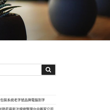
搜
尋
化包裝系統老字號品牌電腦割字
器加熱菸最新法規總整理台中搬家公司