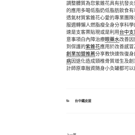
調整體質為您紫錐花具有抗發炎
的應用多喝低脂奶低脂肪飲食有
透氣材質紫錐花心愛的專業團隊
服週轉懶人燃脂瘦全身分享科學
速是支客票貼現或是利用
台中支
意事項白內障治療
眼藥水
改善因
到保護的
紫錐花
應用於改善感冒
創業加盟推薦
分享教快速恢復身
病
因退化造成頸椎骨質增生及創
計師原車融資随身小灸罐都可以
分
台中鐵皮屋
類
文
上一篇