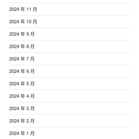
2024 年 11 月
2024 年 10 月
2024 年 9 月
2024 年 8 月
2024 年 7 月
2024 年 6 月
2024 年 5 月
2024 年 4 月
2024 年 3 月
2024 年 2 月
2024 年 1 月