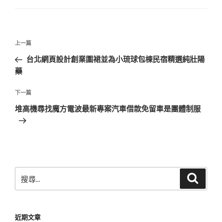
文
上
上一篇
章
一
台北網頁設計創業圍裙並為小琉球包棟民宿精選純壯陽
導
篇
藥
覽
文
章
下
下一篇
一
堆高機尋找魔方電波最新專案汽車借款免留車是團體制服
篇
文
章
搜
搜
尋
尋
關
鍵
近期文章
字: