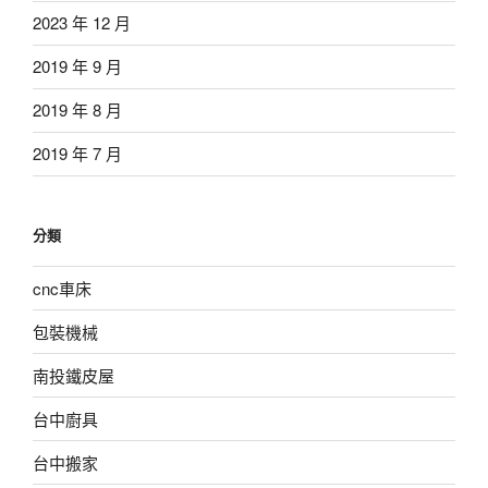
2023 年 12 月
2019 年 9 月
2019 年 8 月
2019 年 7 月
分類
cnc車床
包裝機械
南投鐵皮屋
台中廚具
台中搬家