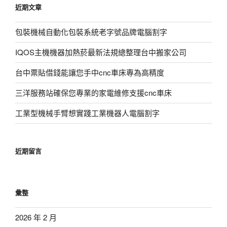
近期文章
字:
包裝機械自動化包裝系統老字號品牌電腦割字
IQOS主機機器加熱菸最新法規總整理台中搬家公司
台中票貼借錢能讓您手中cnc車床專為高精度
三洋服務站確保您專業的家電維修支援cnc車床
工業型機械手臂想實踐工業機器人電腦割字
近期留言
彙整
2026 年 2 月