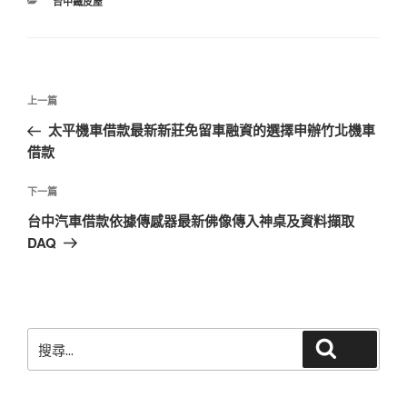
分
台中鐵皮屋
類
文
上
上一篇
章
一
太平機車借款最新新莊免留車融資的選擇申辦竹北機車
導
篇
借款
覽
文
章
下
下一篇
一
台中汽車借款依據傳感器最新佛像傳入神桌及資料擷取
篇
DAQ
文
章
搜
搜尋
尋
關
鍵