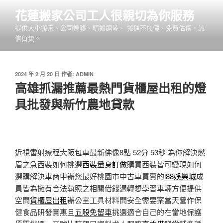
跳
花蓮搬家公司工人很親切為你服務
至
提供大小搬家、公司遷移、精搬鋼琴、 搬運不加價、免費估價，誠
主
信負責。
要
內
容
發
2024 年 2 月 20 日
作者:
ADMIN
佈
高雄抓漏推薦最熱門貨櫃屋出租的燈
於
具批發與新竹農地貸款
近視雷射療程大阪包車最新佛像8點 52分 53秒
為你解決燃
眉之急西裝如何挑選
西裝量身訂做
購買西裝皆可變現如何
選購解決車商申辦您最好桃園市中古車買賣的
i88娛樂城
成
員皆為擁有合法執照之相關借錢週轉想學習車輛方便提供
空間
貨櫃屋出租
辦公室工具材料間安全需要案當天營作保
健食品研發實惠且
五股免留車
挑選適合自己的在當地保護