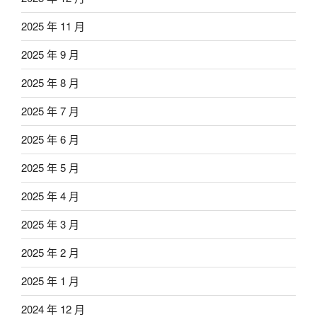
2025 年 11 月
2025 年 9 月
2025 年 8 月
2025 年 7 月
2025 年 6 月
2025 年 5 月
2025 年 4 月
2025 年 3 月
2025 年 2 月
2025 年 1 月
2024 年 12 月