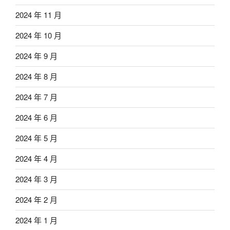
2024 年 11 月
2024 年 10 月
2024 年 9 月
2024 年 8 月
2024 年 7 月
2024 年 6 月
2024 年 5 月
2024 年 4 月
2024 年 3 月
2024 年 2 月
2024 年 1 月