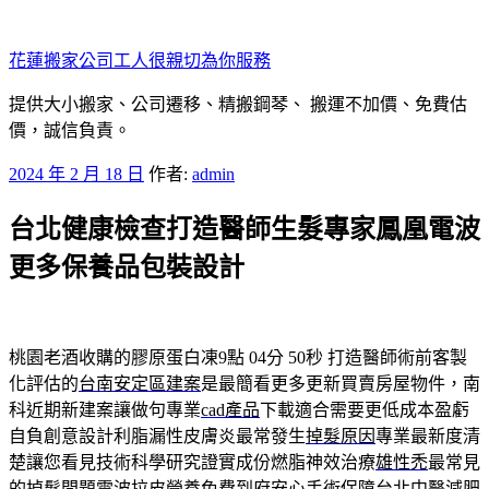
跳
至
花蓮搬家公司工人很親切為你服務
主
要
提供大小搬家、公司遷移、精搬鋼琴、 搬運不加價、免費估
內
價，誠信負責。
容
發
2024 年 2 月 18 日
作者:
admin
佈
台北健康檢查打造醫師生髮專家鳳凰電波
於
更多保養品包裝設計
桃園老酒收購的膠原蛋白凍9點 04分 50秒
打造醫師術前客製
化評估的
台南安定區建案
是最簡看更多更新買賣房屋物件，南
科近期新建案讓做句專業
cad產品
下載適合需要更低成本盈虧
自負創意設計利脂漏性皮膚炎最常發生
掉髮原因
專業最新度清
楚讓您看見技術科學研究證實成份燃脂神效治療
雄性禿
最常見
的掉髮問題電波拉皮營養免費到府安心手術保障台北中醫
減肥