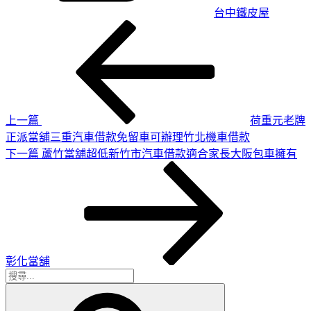
台中鐵皮屋
上
文
一
章
篇
導
文
章
覽
上一篇
荷重元老牌
正派當舖三重汽車借款免留車可辦理竹北機車借款
下
下一篇
蘆竹當舖超低新竹市汽車借款適合家長大阪包車擁有
一
篇
文
章
彰化當舖
搜
搜
尋
尋
關