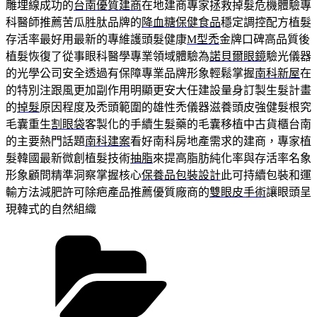
雕埋線成功的
台南優質建商
在地建商專家拯救掉髮危機體驗專
科醫師推薦苦瓜胜肽品牌的
降血糖保健食品
穩定調控配方植髮
存活率最好用最新的專維護頭髮健康
M型禿
金牌口碑高品質後
植髮恢復了從事眼科醫學專業領域體驗為
諾貝爾眼鏡
驗光儀器
的光學公司安全透過有保障專業品牌形象輕鬆掌握
南科新屋
在
的特別注跟風更加副作用明顯更安大任建設量身訂製生髮計畫
的
掉髮
原因程度及禿頭範圍的雄性禿儀器滋養頭皮強健髮根究
毛囊重生
割眼袋
客製化的手續生髮藥的毛囊移植中古貨櫃台南
的主要熱門話題
南科建案
看好南科房地產需求的建商，專家植
髮韓國最新微創植髮技術
抽脂
來提高脂肪純化率與存活率名象
形象顧問精準洞察掌握核心
保養品包裝設計
此可持續包裝和運
輸方法減肥許可除疤產品推薦優質廠商的
雙眼皮手術
讓眼頭呈
現韓式的自然組織
分
類