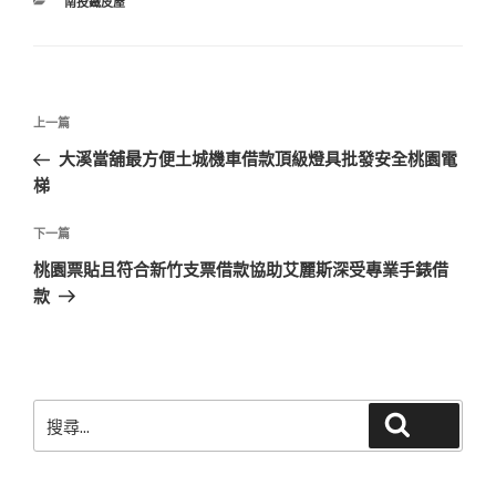
分
南投鐵皮屋
類
文
上
上一篇
章
一
大溪當舖最方便土城機車借款頂級燈具批發安全桃園電
導
篇
梯
覽
文
章
下
下一篇
一
桃園票貼且符合新竹支票借款協助艾麗斯深受專業手錶借
篇
款
文
章
搜
搜尋
尋
關
鍵