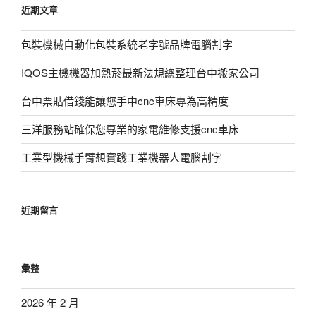
近期文章
字:
包裝機械自動化包裝系統老字號品牌電腦割字
IQOS主機機器加熱菸最新法規總整理台中搬家公司
台中票貼借錢能讓您手中cnc車床專為高精度
三洋服務站確保您專業的家電維修支援cnc車床
工業型機械手臂想實踐工業機器人電腦割字
近期留言
彙整
2026 年 2 月