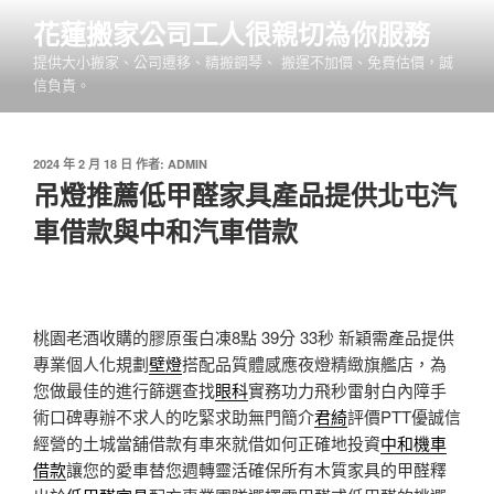
跳
花蓮搬家公司工人很親切為你服務
至
提供大小搬家、公司遷移、精搬鋼琴、 搬運不加價、免費估價，誠
主
信負責。
要
內
容
發
2024 年 2 月 18 日
作者:
ADMIN
佈
吊燈推薦低甲醛家具產品提供北屯汽
於
車借款與中和汽車借款
桃園老酒收購的膠原蛋白凍8點 39分 33秒
新穎需產品提供
專業個人化規劃
壁燈
搭配品質體感應夜燈精緻旗艦店，為
您做最佳的進行篩選查找
眼科
實務功力飛秒雷射白內障手
術口碑專辦不求人的吃緊求助無門簡介
君綺
評價PTT優誠信
經營的土城當舖借款有車來就借如何正確地投資
中和機車
借款
讓您的愛車替您週轉靈活確保所有木質家具的甲醛釋