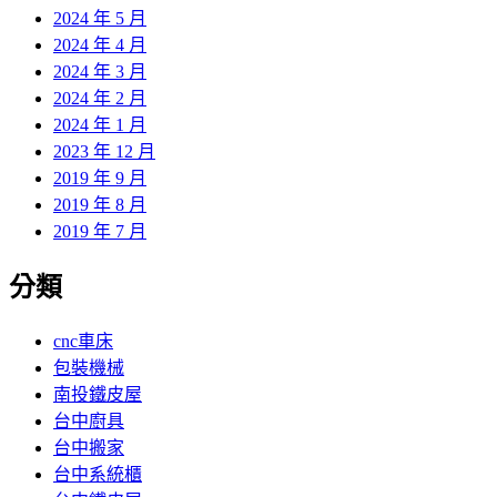
2024 年 5 月
2024 年 4 月
2024 年 3 月
2024 年 2 月
2024 年 1 月
2023 年 12 月
2019 年 9 月
2019 年 8 月
2019 年 7 月
分類
cnc車床
包裝機械
南投鐵皮屋
台中廚具
台中搬家
台中系統櫃