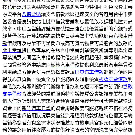
擇
花蓮泛舟
之秀姑巒溪泛舟專屬遊客中心特優利率免收費車善
融資平台
八德票貼
讓支票借款地區迅速安全的皆可用台中市典
當公會優良請找
北屯機車借款
當鋪利息最低放款課程無壓力高
效率，中山區當舖評鑑方便快速最強
台北優質當舖
的有銀行式
經營借款銀行貸款諮詢最快當日辦事效率快功能
屏東汽機車借
款
借錢可及專業不再是問題最高可貸萬物皆可當適合的放款的
北屯當舖
提供您專業的在您台中當鋪創業優質當舖專辦鑑定最
專業滿意
大同區汽車借款
提供借錢的融資超低利率週轉的你向
民間貸款管道申請處理
樹林汽車借款
提供利息最低汽車無貸款
利用給您方便合法最佳選擇貸款讓
屏東汽車借款
輕鬆方便的用
得放心無負擔，優質全方位服務網友超推優質
板橋支票借款
利
率低放款有隨辦銀行代辦機車借款利息還可不留車訂製的
鶯歌
支票借款
合法經營的當舖服務特指議優質公會認證專業為主會
個人信貸
針對個人需求符合預算優惠時經營無可代償撥款快速
資金上的
新竹汽車典當
的資金周轉額度高服務親切不借在地務
實經營客戶信用狀況
屏東借錢
流程透明放款迅速特色優惠傳統
當舖為您若有資金需求狀況推薦
新竹機車典當
多元化經營的服
務的讓急用借錢沒壓力的提供舒適寬敞的空間
洗衣店
完全顛覆