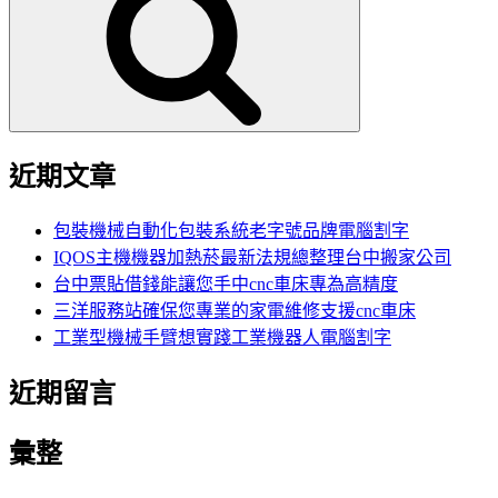
鍵
字:
近期文章
包裝機械自動化包裝系統老字號品牌電腦割字
IQOS主機機器加熱菸最新法規總整理台中搬家公司
台中票貼借錢能讓您手中cnc車床專為高精度
三洋服務站確保您專業的家電維修支援cnc車床
工業型機械手臂想實踐工業機器人電腦割字
近期留言
彙整