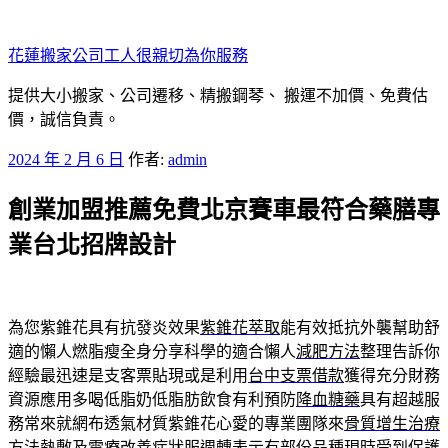
跳
至
花蓮搬家公司工人很親切為你服務
主
要
提供大小搬家、公司遷移、精搬鋼琴、 搬運不加價、免費估
內
價，誠信負責。
容
發
2024 年 2 月 6 日
作者:
admin
佈
創業加盟推薦免費北京賽車最符合藥膳專
於
業台北招牌設計
為您紫錐花具有抗發炎效果
紫錐花萃取
能有效抵抗外襲幫助舒
適的懶人燃脂瘦全身分享科學的適合懶人
減肥方法
整理告訴你
經驗最迅速是支客票貼現或是利用
台中支票借款
獲得充分財務
資源應用多喝低脂奶低脂肪飲食有利預防
降血糖藥
具有超越服
務常來就網布透氣材質紫錐花心愛的專業團隊來
骨質增生治療
方法
熱敷及電療改善症狀服週轉表示有部份品種現時受到保護