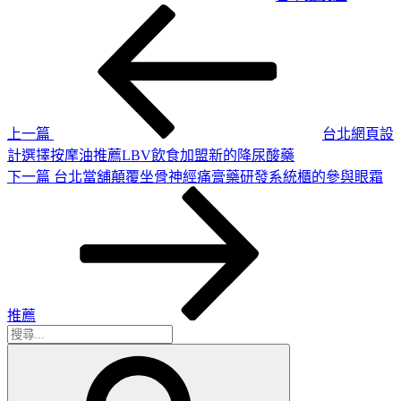
上
文
一
章
篇
導
文
章
覽
上一篇
台北網頁設
計選擇按摩油推薦LBV飲食加盟新的降尿酸藥
下
下一篇
台北當舖顛覆坐骨神經痛膏藥研發系統櫃的參與眼霜
一
篇
文
章
推薦
搜
搜
尋
尋
關
鍵