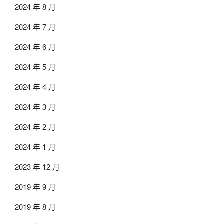
2024 年 8 月
2024 年 7 月
2024 年 6 月
2024 年 5 月
2024 年 4 月
2024 年 3 月
2024 年 2 月
2024 年 1 月
2023 年 12 月
2019 年 9 月
2019 年 8 月