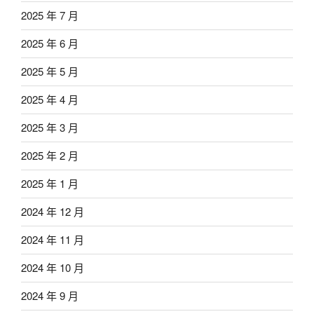
2025 年 7 月
2025 年 6 月
2025 年 5 月
2025 年 4 月
2025 年 3 月
2025 年 2 月
2025 年 1 月
2024 年 12 月
2024 年 11 月
2024 年 10 月
2024 年 9 月