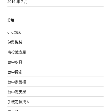
2019 年 7 月
分類
cnc車床
包裝機械
南投鐵皮屋
台中廚具
台中搬家
台中系統櫃
台中鐵皮屋
手機定位找人