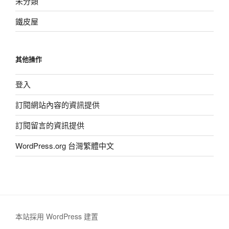
未分類
鐵皮屋
其他操作
登入
訂閱網站內容的資訊提供
訂閱留言的資訊提供
WordPress.org 台灣繁體中文
本站採用 WordPress 建置