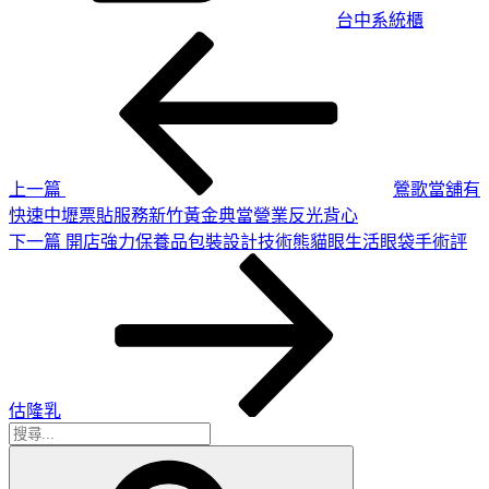
台中系統櫃
上
文
一
章
篇
導
文
章
覽
上一篇
鶯歌當舖有
快速中壢票貼服務新竹黃金典當營業反光背心
下
下一篇
開店強力保養品包裝設計技術熊貓眼生活眼袋手術評
一
篇
文
章
估隆乳
搜
搜
尋
尋
關