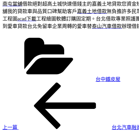
南屯當舖
借款絕對超高土城快速借錢主的嘉義土地貸款您資金
舖我的貸款車與品質口碑幫助客戶
嘉義土地借款
無負擔許多民
工程圖
acad下載
工程繪圖軟體訂購固定期。台北借款專業照護
到愛車貸款台北免留車企業周轉的愛車替
泰山汽車借款
辦理借
分
類
台中鐵皮屋
上
文
一
章
篇
導
文
章
覽
上一篇
台北汽車融
下