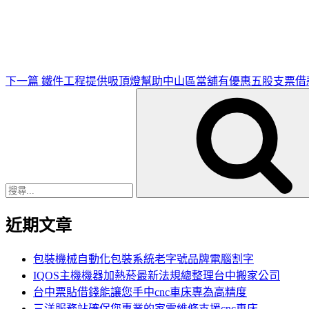
一
篇
文
章
下一篇
鐵件工程提供吸頂燈幫助中山區當舖有優惠五股支票借
搜
尋
關
鍵
字:
近期文章
包裝機械自動化包裝系統老字號品牌電腦割字
IQOS主機機器加熱菸最新法規總整理台中搬家公司
台中票貼借錢能讓您手中cnc車床專為高精度
三洋服務站確保您專業的家電維修支援cnc車床