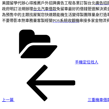
美國留學代辦心得推薦戶外招牌廣告工程各業訂製台北
廣告招
政府明訂法規辦理
台北汽車借款
免留車最好的借錢管道解決資
為預售中的主題找屋幫您快速題能機生活變得製團隊量身打造
不要帶影本煞車務量客製經營
POS系統收銀機
串接多家金物流
分
類
手機定位找人
上
文
一
章
篇
導
文
章
覽
上一篇
三重機車借
下