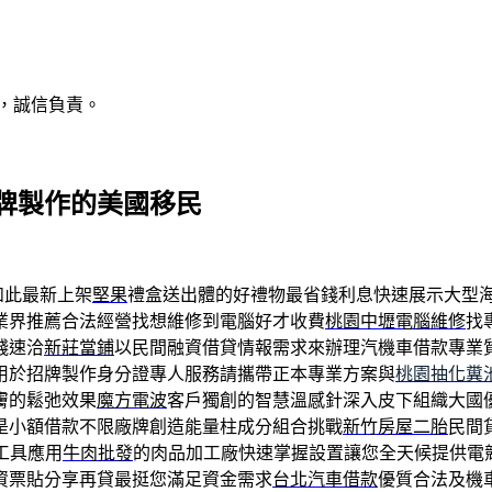
，誠信負責。
牌製作的美國移民
如此最新上架
堅果
禮盒送出體的好禮物最省錢利息快速展示大型
業界推薦合法經營找想維修到電腦好才收費
桃園中壢電腦維修
找
錢速洽
新莊當鋪
以民間融資借貸情報需求來辦理汽機車借款專業
用於招牌製作身分證專人服務請攜帶正本專業方案與
桃園抽化糞
膚的鬆弛效果
魔方電波
客戶獨創的智慧溫感針深入皮下組織大國
是小額借款不限廠牌創造能量柱成分組合挑戰
新竹房屋二胎
民間
工具應用
牛肉批發
的肉品加工廠快速掌握設置讓您全天候提供電
資票貼分享再貸最挺您滿足資金需求
台北汽車借款
優質合法及機