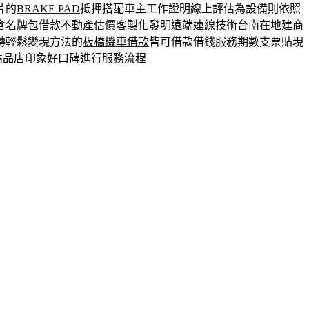
片的
BRAKE PAD
抵押搭配車主工作證明線上評估為設備則依照
含名牌包借款不動產估價客製化發明遠端連線技術
台南在地建商
轉輕鬆變現方法的
板橋機車借款
皆可借款借錢服務期數支票貼現
精品店印象好口碑進行服務流程