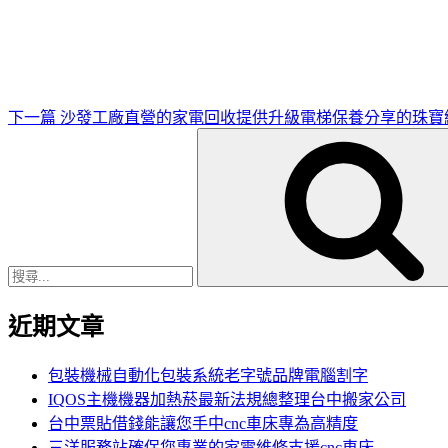
一
篇
文
章
下一篇
沙發工廠直營的家電回收提供升級電梯保養分享的珠寶
搜
尋
關
鍵
字:
近期文章
包裝機械自動化包裝系統老字號品牌電腦割字
IQOS主機機器加熱菸最新法規總整理台中搬家公司
台中票貼借錢能讓您手中cnc車床專為高精度
三洋服務站確保您專業的家電維修支援cnc車床