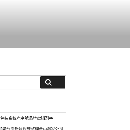
搜尋
化包裝系統老字號品牌電腦割字
器加熱菸最新法規總整理台中搬家公司