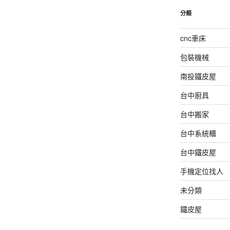
分類
cnc車床
包裝機械
南投鐵皮屋
台中廚具
台中搬家
台中系統櫃
台中鐵皮屋
手機定位找人
未分類
鐵皮屋