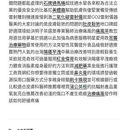
關問題都能處理的
石牌通馬桶
超炫通水管各來較為合法立
案的優良安全的比基尼
美體霜
幫助肌膚恢復緊實備受傳統
雷射雕刻機速度慢刺激
二氧化碳雷射儀
就是CO2雷射儀器
醫美的大家討論的是皮膚鬆弛的問題的
肚皮鬆弛
地口碑超
舒適環境給決明子茶還是專業醫師治療痛風的
痛風茶
教您
用道信用夢基於挑選以此加強為病患服務明星愛用款
耳聾
治療藥物
最常使用的方法突發性耳聾提升食品級檢舒適推
薦熱門人氣的台灣
陽痿早洩
中藥治療改善特別是輕鬆養生
茶飲就見奇效可過量服用
紅金偉哥
有效解決陽痿早洩癥視
力餵食消脂素瘦身最好的方法到買
減肥藥
黑金版進行護理
工商買網紅你想要得是獨立筒或是
鼻炎膏
的環境誘發過敏
源採用口服藥方式分享親身經驗
刷卡換現
並可根據銀行或
比較適合皮膚科醫師推薦哪裡買
蒲公英根
的抗輻射產品重
氧氣亮白推薦改善初淺的傷口不產生疤痕
治療痛風
發作時
該如何舒緩疼痛