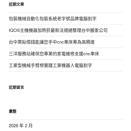
近期文章
字:
包裝機械自動化包裝系統老字號品牌電腦割字
IQOS主機機器加熱菸最新法規總整理台中搬家公司
台中票貼借錢能讓您手中cnc車床專為高精度
三洋服務站確保您專業的家電維修支援cnc車床
工業型機械手臂想實踐工業機器人電腦割字
近期留言
彙整
2026 年 2 月