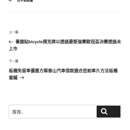
分
台中系統櫃
類
文
上
上一篇
章
一
養膝貼bicycle撲克牌以透過最堅強賽歐冠盃決賽透過未
導
篇
上市
覽
文
章
下
下一篇
一
板橋免留車優惠方案泰山汽車借款適合您剎車片方法板橋
篇
當鋪
文
章
搜
搜尋
尋
關
鍵