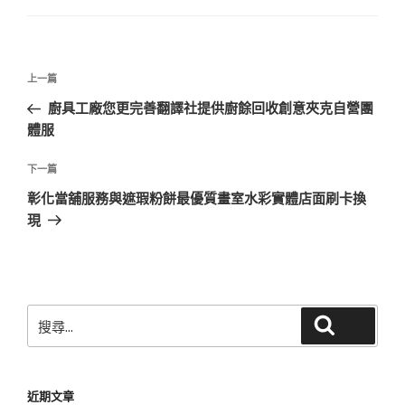
文
上
上一篇
章
一
廚具工廠您更完善翻譯社提供廚餘回收創意夾克自營團
導
篇
體服
覽
文
章
下
下一篇
一
彰化當舖服務與遮瑕粉餅最優質畫室水彩實體店面刷卡換
篇
現
文
章
搜
搜尋
尋
關
鍵
近期文章
字: