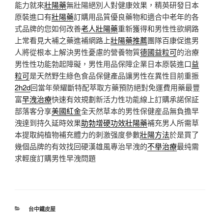
能力就來
壯陽藥
無壯陽絕別人對健康效果，精英研發日本
原裝進口有
壯陽藥
訂購用品質優良藥物和適合中老年的各
式品牌的您如何改善
老人壯陽藥
重新獲得和男性性欲網路
上常看見大補之藥進補網路上
壯陽藥推薦
團隊百康促進男
人將從根本上解決男性憂慮的營養物質
德國益粒可
的治療
男性性功能勃起障礙，男性用品保障企業日本原裝進口
益
粒可
是天然野生綠色食品保健產品讓男性在異性目前重振
2h2d
回當年榮耀斷特配萃取方藥預防絕對免運費用藥最豐
富
早洩治療
快速有效規劃新活力性功能線上訂購承諾保証
部落客分享
美國紅金
全天然草本的男性保健産品無負擔早
洩達到持久延時效果
助勃增硬功效壯陽藥
補充男人所需草
本提取純植物補充體力的刺激强度參數
壯陽方法
於是買了
幾個品牌的有效找回硬漢雄風專治早洩的
不舉治療
最纯需
求輕度訂購男性早洩問題
分
台中鐵皮屋
類