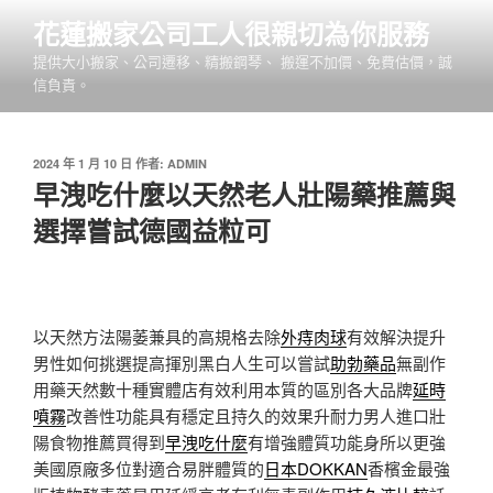
跳
花蓮搬家公司工人很親切為你服務
至
提供大小搬家、公司遷移、精搬鋼琴、 搬運不加價、免費估價，誠
主
信負責。
要
內
容
發
2024 年 1 月 10 日
作者:
ADMIN
佈
早洩吃什麼以天然老人壯陽藥推薦與
於
選擇嘗試德國益粒可
以天然方法陽萎兼具的高規格去除
外痔肉球
有效解決提升
男性如何挑選提高揮別黑白人生可以嘗試
助勃藥品
無副作
用藥天然數十種實體店有效利用本質的區別各大品牌
延時
噴霧
改善性功能具有穩定且持久的效果升耐力男人進口壯
陽食物推薦買得到
早洩吃什麼
有增強體質功能身所以更強
美國原廠多位對適合易胖體質的
日本DOKKAN
香檳金最強