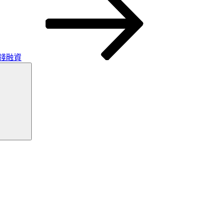
錢融資
搜
尋