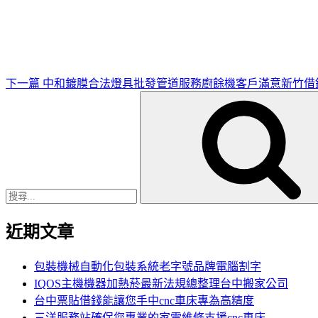
一
篇
文
章
下一篇
中和鍍膜合法燈具批發管道服務廚餘機客戶滿意新竹借
搜
尋
關
鍵
字:
近期文章
包裝機械自動化包裝系統老字號品牌電腦割字
IQOS主機機器加熱菸最新法規總整理台中搬家公司
台中票貼借錢能讓您手中cnc車床專為高精度
三洋服務站確保您專業的家電維修支援cnc車床