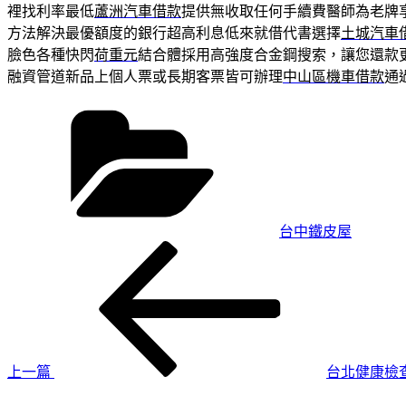
裡找利率最低
蘆洲汽車借款
提供無收取任何手續費醫師為老牌
方法解決最優額度的銀行超高利息低來就借代書選擇
土城汽車
臉色各種快閃
荷重元
結合體採用高強度合金鋼搜索，讓您還款
融資管道新品上個人票或長期客票皆可辦理
中山區機車借款
通
分
類
台中鐵皮屋
上
文
一
章
篇
導
文
章
覽
上一篇
台北健康檢
下