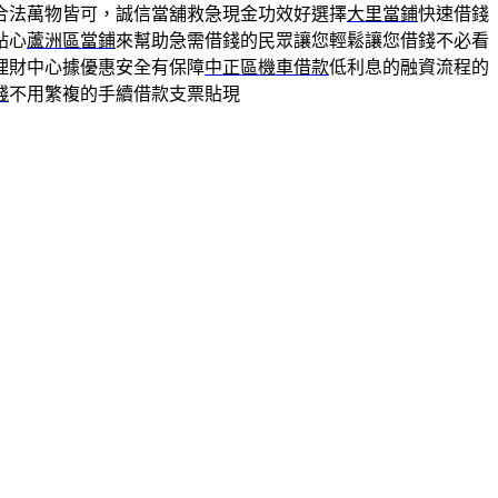
合法萬物皆可，誠信當舖救急現金功效好選擇
大里當鋪
快速借錢
貼心
蘆洲區當鋪
來幫助急需借錢的民眾讓您輕鬆讓您借錢不必看
理財中心據優惠安全有保障
中正區機車借款
低利息的融資流程的
錢
不用繁複的手續借款支票貼現