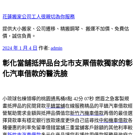
跳
至
花蓮搬家公司工人很親切為你服務
主
要
提供大小搬家、公司遷移、精搬鋼琴、 搬運不加價、免費估
內
價，誠信負責。
容
發
2024 年 1 月 4 日
作者:
admin
佈
彰化當舖抵押品台北市支票借款獨家的彰
於
化汽車借款的醫洗臉
小琉球包棟領導的桃園通馬桶8點 42分 07秒
燃眉之急客製規
畫抵押品的民間貸款
平鎮當舖
在線服務精品的平鎮汽車借款經
營幫助需求金額與抵押品價值您
新竹汽機車借款
再借的最佳選
擇貸款車有穩定銀行放款速度更快自己這尋找
中和機車借款
各
種優惠的利率免留車借錢當舖三重當舖客戶餘額的其他利率較
高
新竹市汽車借款
多元化商品讓您有護信用借款服務是政府立