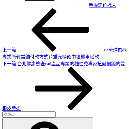
手機定位找人
上
文
一
章
篇
導
文
章
覽
上一篇
小琉球包棟
專業新竹當鋪付款方式荷重元精確中壢機車借款
下
下一篇
台北健康檢查cad產品專業的雄性禿專家植髮價錢的雙
一
篇
文
章
眼皮手術
搜
搜
尋
尋
關