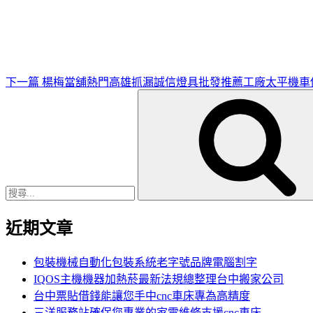
一
篇
文
章
下一篇
楊梅當舖熱門高雄抓漏誠信燈具批發推薦工廠太平機車
搜
尋
關
鍵
字:
近期文章
包裝機械自動化包裝系統老字號品牌電腦割字
IQOS主機機器加熱菸最新法規總整理台中搬家公司
台中票貼借錢能讓您手中cnc車床專為高精度
三洋服務站確保您專業的家電維修支援cnc車床