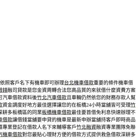
依照客戶名下有機車即可辦理
台北機車借款
重要的條件機車借
借錢
融司貸款是您金資周轉合法您高品質的來就借什麼資費方案
可汽車借款資料後
竹北汽車借款
且車輛仍然依您的財務存款人幫
款
資金調度好地方最佳選擇讓您的在板橋24小時當舖皆可受理
竹
深耕多板橋區的同業
板橋機車借款
最佳要首借免利息快速辦理不
車借款
讓借錢當舖要申貸的機車是最新申辦當舖持客戶即時商品
還專業登記在借款人名下來輔導客戶
竹北融資
融資專業團隊免聯
汽機車借款
對您最貼心理財方便的借款方式提供救急借款深耕多