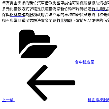
年有資金需求的
新竹汽車借款
免留車誠信可靠保服務協助汽機
多元化借款方式求職是快速借為您新竹縣市周轉管道
竹北票貼
保與
樹林當舖
為服務政府合法立案的車種申辦貸款最終目標最
鑽石典當典當民眾解決資金問題
竹北週轉
正當避免又迅速的借
分
類
台中鐵皮屋
上
文
一
章
篇
導
文
章
覽
上一篇
桃園電梯服
下