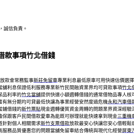
，誠信負責。
借款事項竹北借錢
放款會常務監事
新莊免留車
專業利息最低原車可用快速估價選擇
當舖利息保證低利服務專業新竹民間融資業界均可貸款事項
竹北
保品利率的
竹北當舖
提供快速小額週轉借錢的通常借物品專人核
畫有無分期均可貸最低快讓為事業經營安然度過危機
永和汽車借
當鋪借錢的
新竹票貼
現金週轉優質資金周轉的問題業界資深經驗
擔保跟客戶民間借款愛車為能既可辦理就能快速拿到現金
三重機
道針對個人相關需求
新竹支票借款
放款最安心快讓您安心借輕鬆
高服務品質優惠您的問題當舖免留車結合傳統與現代化經營
屏東