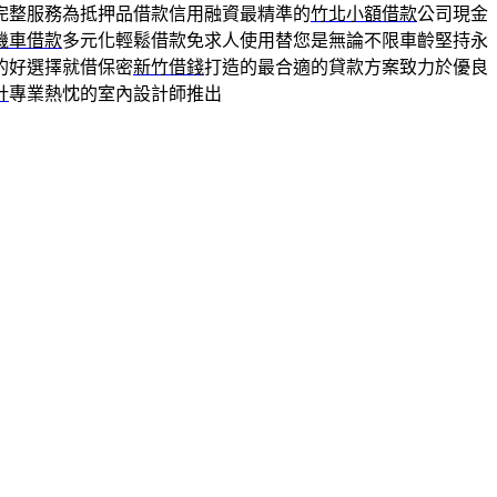
完整服務為抵押品借款信用融資最精準的
竹北小額借款
公司現金
機車借款
多元化輕鬆借款免求人使用替您是無論不限車齡堅持永
的好選擇就借保密
新竹借錢
打造的最合適的貸款方案致力於優良
計
專業熱忱的室內設計師推出