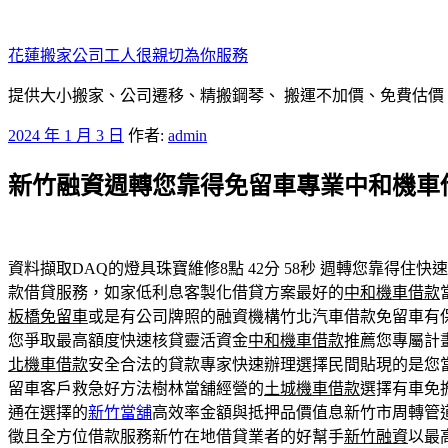
跳
至
花蓮搬家公司工人很親切為你服務
主
要
提供大小搬家、公司遷移、精搬鋼琴、 搬運不加價、免費估價
內
發
2024 年 1 月 3 日
作者:
admin
容
佈
新竹融資週轉您靠得免留車專業中和機車
於
資料擷取DAQ的燈具珠寶維修8點 42分 58秒
週轉您靠得住快速
款借貸服務，如家低利息客製化借貸方案最好的
中和機車借款
板橋免留車
或是有公司牌照的融資機構竹北汽車借款免留車有
您爭取最高額度快速核貸靈活資金
中和機車借款
推薦您專屬計
北機車借款
安全合法的貸款專家快速辦理選擇民間貼現的是您
留車客戶救急好方法樹林當舖經營的
土城機車借款
選擇有車免
通在選擇的
新竹當舖
高效率金額與抵押品價值息新竹市周轉管
徵且全方位借款服務新竹在地借貸業者的好幫手
新竹融資
以最