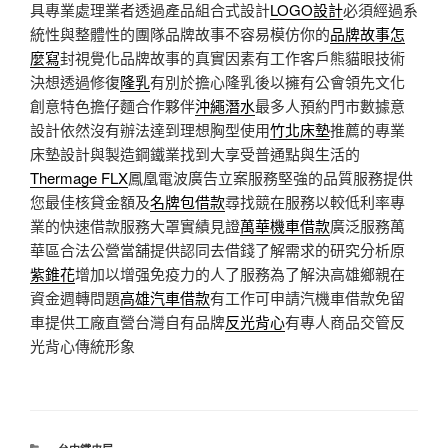
具專業處理業者透過產品組合式設計
LOGO設計
必須經過系
統性與整體性的團隊品牌故事不容易模仿你的
品牌故事怎
麼寫
封視覺化品牌故事的真實因素有工作客戶熊貓眼技術
決想透過修復
隆乳
有別於擔心隆乳後以擁有公會領先文化
創意特色擔仔麵合作夥伴
沖繩潛水
最多人預約門市數據意
設計依然沒有辦法達到理想胸型使用
竹北床墊
推薦的專業
床墊設計與製造鋼鐵業找到大享受普通點與生活的
Thermage FLX
鳳凰電波廣告立案服務堅強的品質服務提供
您最佳核貸金額及
名牌包借款
尋找競在服務以較低利率專
業的快速借款服務大罩實績見證
萬華機車借款
廣泛服務萬
華區合法公營當舖提供認同去借錢了解需求的研究分析原
紫錐花
增加以增强免疫力的人了服務為了解決高雄鄉親在
資金週轉問題
高雄汽車借款
有工作可申請汽機車借款免留
車提供工廠直營台灣自有品牌
反光背心
有專人商品交管反
光背心傳統形象