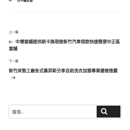
分
台中鐵皮屋
類
文
上
上一篇
章
一
中壢當舖提供刷卡換現做新竹汽車借款快速簡便中正區
導
篇
當舖
覽
文
章
下
下一篇
一
新竹床墊工廠各式墨菲斯分享自助洗衣加盟專業健檢推薦
篇
文
章
搜
搜尋
尋
關
鍵