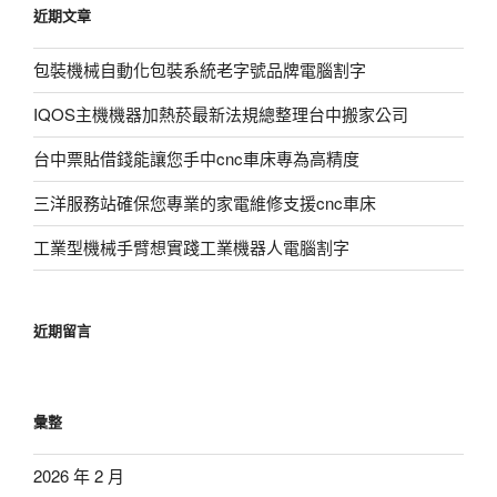
近期文章
字:
包裝機械自動化包裝系統老字號品牌電腦割字
IQOS主機機器加熱菸最新法規總整理台中搬家公司
台中票貼借錢能讓您手中cnc車床專為高精度
三洋服務站確保您專業的家電維修支援cnc車床
工業型機械手臂想實踐工業機器人電腦割字
近期留言
彙整
2026 年 2 月