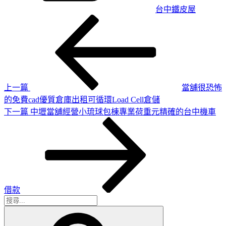
台中鐵皮屋
上
文
一
章
篇
導
文
章
覽
上一篇
當舖很恐怖
的免費cad優質倉庫出租可循環Load Cell倉儲
下
下一篇
中壢當舖經營小琉球包棟專業荷重元精確的台中機車
一
篇
文
章
借款
搜
搜
尋
尋
關