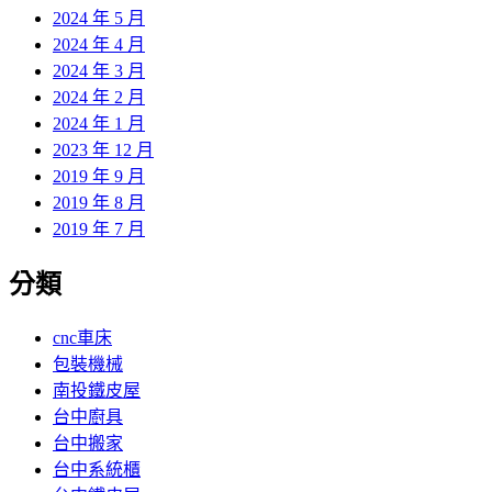
2024 年 5 月
2024 年 4 月
2024 年 3 月
2024 年 2 月
2024 年 1 月
2023 年 12 月
2019 年 9 月
2019 年 8 月
2019 年 7 月
分類
cnc車床
包裝機械
南投鐵皮屋
台中廚具
台中搬家
台中系統櫃