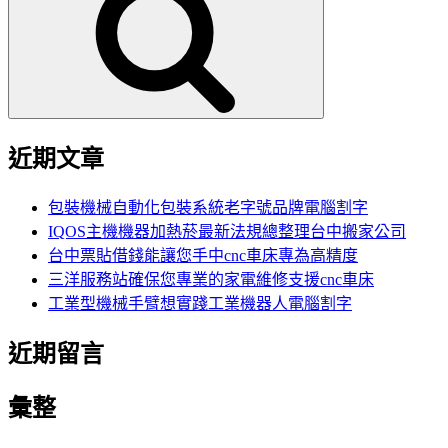
鍵
字:
近期文章
包裝機械自動化包裝系統老字號品牌電腦割字
IQOS主機機器加熱菸最新法規總整理台中搬家公司
台中票貼借錢能讓您手中cnc車床專為高精度
三洋服務站確保您專業的家電維修支援cnc車床
工業型機械手臂想實踐工業機器人電腦割字
近期留言
彙整