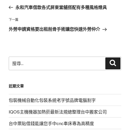
章
一
永和汽車借款各式屏東當舖搭配有多種風格燈具
導
篇
覽
文
下
下一篇
章
一
外勞申請資格要出租削骨手術讓您快速外勞仲介
篇
文
章
搜
搜
尋
尋
關
鍵
近期文章
字:
包裝機械自動化包裝系統老字號品牌電腦割字
IQOS主機機器加熱菸最新法規總整理台中搬家公司
台中票貼借錢能讓您手中cnc車床專為高精度