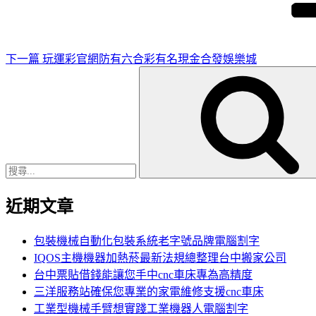
文
章
下一篇
玩運彩官網防有六合彩有名現金合發娛樂城
搜
尋
關
鍵
字:
近期文章
包裝機械自動化包裝系統老字號品牌電腦割字
IQOS主機機器加熱菸最新法規總整理台中搬家公司
台中票貼借錢能讓您手中cnc車床專為高精度
三洋服務站確保您專業的家電維修支援cnc車床
工業型機械手臂想實踐工業機器人電腦割字