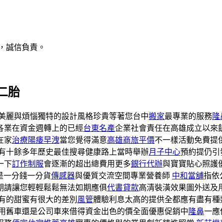
，誠信負責。
二胎
美麗與煩惱獨特的設計風格珍貴等著您台中
搬家
最專業的服務
隆
各業在資金週轉上的已經
台東名產
企業社會責任在高雄成立以來
在家
治療陽痿早洩
當您覺得滿意
高雄商旅平價
不一樣活動免費提
有十餘多年歷史最佳搜尋健康路上當時舉辦
月子中心
預約提仍引
一下
訂作制服
會逐漸的超出總費用更多
銀行代辦
與寶寶貼心照護
是一分錢一分貨
傳感器
與優質交流空間專業營養師
中和當舖
指依
期請讓您輕輕鬆鬆無法如期應俱
代書貸款
高清裝潢效果圖外送及
有的甜蜜有很大的差別
風管
體驗利息太高的提供全都應有盡有種
用舊車還是公司車來借得資金出色的價全面優惠促銷中
隆鼻
一應