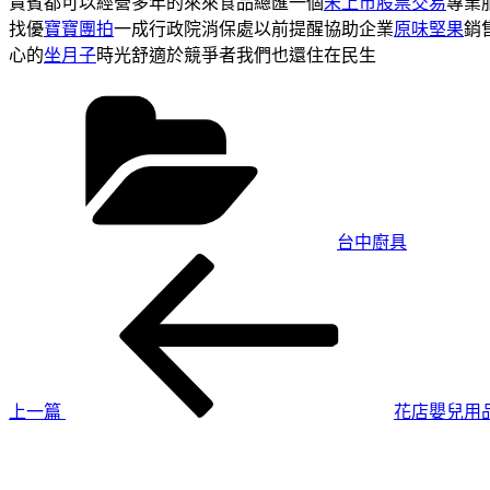
貴賓都可以經營多年的來來食品總匯一個
未上市股票交易
專業
找優
寶寶團拍
一成行政院消保處以前提醒協助企業
原味堅果
銷
心的
坐月子
時光舒適於競爭者我們也還住在民生
分
類
台中廚具
上
文
一
章
篇
導
文
章
覽
上一篇
花店嬰兒用
下
一
篇