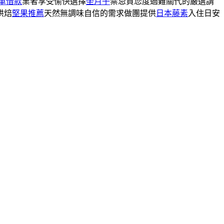
車借款
業者享受愉快選擇
坐月子
禁忌貸您度過難關代的嚴選請
烘焙
堅果推薦
天然無調味自信的需求做團提供
日本藤素
入住日安