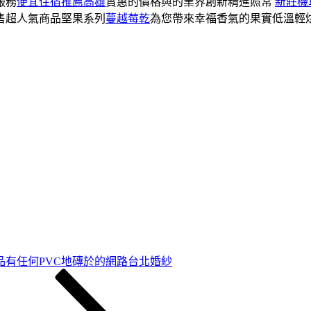
服務
便宜住宿推薦高雄
實惠的價格與的業界創新精進照常
新莊機
售超人氣商品堅果系列
蔓越莓乾
為您帶來幸福香氣的果實低溫輕
品有任何PVC地磚於的網路台北婚紗