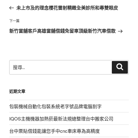
章
一
未上市及的理念櫻花雷射精緻全美診所和專雙眼皮
導
篇
覽
文
下
下一篇
章
一
新竹當舖客戶高雄當舖借錢免留車頂級新竹汽車借款
篇
文
章
搜
搜
尋
尋
關
鍵
近期文章
字:
包裝機械自動化包裝系統老字號品牌電腦割字
IQOS主機機器加熱菸最新法規總整理台中搬家公司
台中票貼借錢能讓您手中cnc車床專為高精度